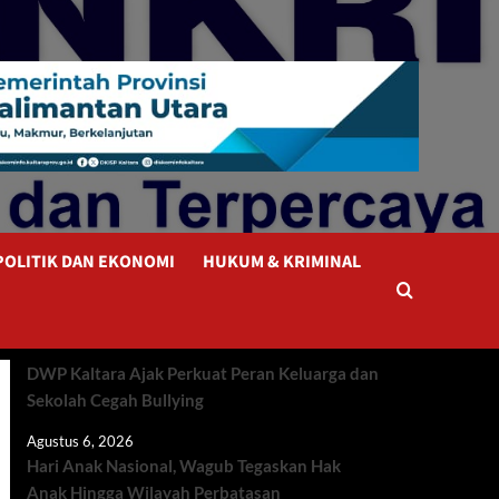
POLITIK DAN EKONOMI
HUKUM & KRIMINAL
DWP Kaltara Ajak Perkuat Peran Keluarga dan
Sekolah Cegah Bullying
Agustus 6, 2026
Hari Anak Nasional, Wagub Tegaskan Hak
Anak Hingga Wilayah Perbatasan