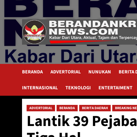
Skip
to
content
BERANDA
ADVERTORIAL
NUNUKAN
BERITA
INTERNASIONAL
TEKNOLOGI
ENTERTAIMENT
ADVERTORIAL
BERANDA
BERITA DAERAH
BREAKING N
Lantik 39 Pejaba