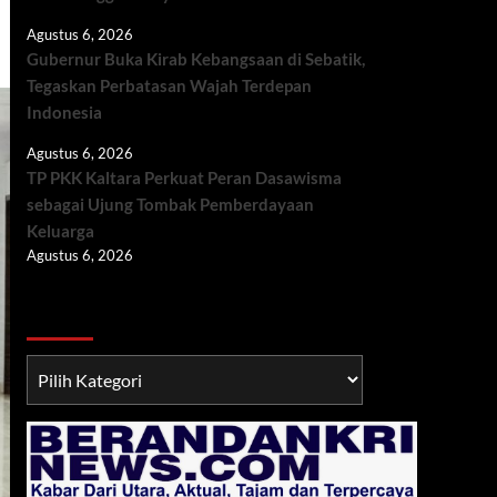
Agustus 6, 2026
Gubernur Buka Kirab Kebangsaan di Sebatik,
Tegaskan Perbatasan Wajah Terdepan
Indonesia
Agustus 6, 2026
TP PKK Kaltara Perkuat Peran Dasawisma
sebagai Ujung Tombak Pemberdayaan
Keluarga
Agustus 6, 2026
Berita TNI/POLRI
Berita
TNI/POLRI