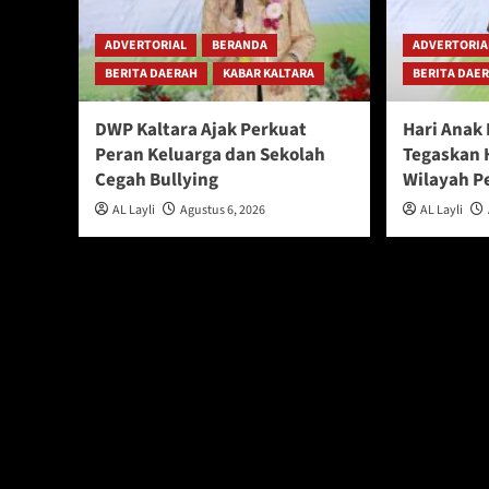
ADVERTORIAL
BERANDA
ADVERTORIA
BERITA DAERAH
KABAR KALTARA
BERITA DAE
DWP Kaltara Ajak Perkuat
Hari Anak
Peran Keluarga dan Sekolah
Tegaskan 
Cegah Bullying
Wilayah P
AL Layli
Agustus 6, 2026
AL Layli