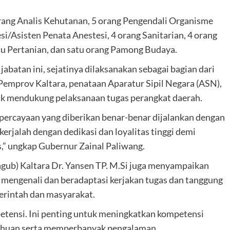
orang Analis Kehutanan, 5 orang Pengendali Organisme
/Asisten Penata Anestesi, 4 orang Sanitarian, 4 orang
u Pertanian, dan satu orang Pamong Budaya.
abatan ini, sejatinya dilaksanakan sebagai bagian dari
emprov Kaltara, penataan Aparatur Sipil Negara (ASN),
tuk mendukung pelaksanaan tugas perangkat daerah.
percayaan yang diberikan benar-benar dijalankan dengan
erjalah dengan dedikasi dan loyalitas tinggi demi
,” ungkap Gubernur Zainal Paliwang.
ub) Kaltara Dr. Yansen TP. M.Si juga menyampaikan
a mengenali dan beradaptasi kerjakan tugas dan tanggung
rintah dan masyarakat.
etensi. Ini penting untuk meningkatkan kompetensi
ahuan serta memperbanyak pengalaman.