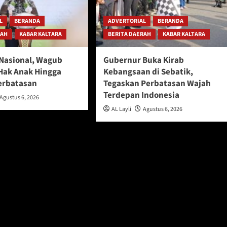
L
BERANDA
ADVERTORIAL
BERANDA
RAH
KABAR KALTARA
BERITA DAERAH
KABAR KALTARA
 Nasional, Wagub
Gubernur Buka Kirab
Hak Anak Hingga
Kebangsaan di Sebatik,
erbatasan
Tegaskan Perbatasan Wajah
Terdepan Indonesia
Agustus 6, 2026
AL Layli
Agustus 6, 2026