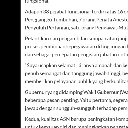
fungsional.
Adapun 38 pejabat fungsional terdiri atas 16 
Pengganggu Tumbuhan, 7 orang Penata Anestesi
Penyuluh Pertanian, satu orang Pengawas Mut
Pelantikan dan pengambilan sumpah atau janji j
proses pembinaan kepegawaian di lingkungan P
dan sebagai percepatan pengisian jabatan un
“Saya ucapkan selamat, kiranya amanah dan ke
penuh semangat dan tanggung jawab tinggi, bek
memberikan pelayanan publik yang berkualitas
Gubernur yang didamping Wakil Gubernur (Wag
beberapa pesan penting. Yaitu pertama, seger
jawab dengan sungguh-sungguh terhadap peme
Kedua, kualitas ASN berupa peningkatan komp
untuk kemauan diri dan meningkatkan penget