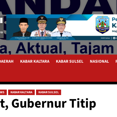
 DAERAH
KABAR KALTARA
KABAR SULSEL
NASIONAL
EWS
KABAR KALTARA
KABAR SULSEL
t, Gubernur Titip