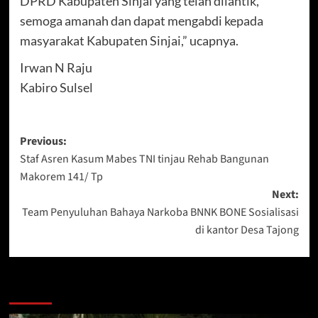
DPRD Kabupaten Sinjai yang telah dilantik,
semoga amanah dan dapat mengabdi kepada
masyarakat Kabupaten Sinjai,” ucapnya.
Irwan N Raju
Kabiro Sulsel
Post
Previous:
Staf Asren Kasum Mabes TNI tinjau Rehab Bangunan
navigation
Makorem 141/ Tp
Next:
Team Penyuluhan Bahaya Narkoba BNNK BONE Sosialisasi
di kantor Desa Tajong
Berita Lainnya