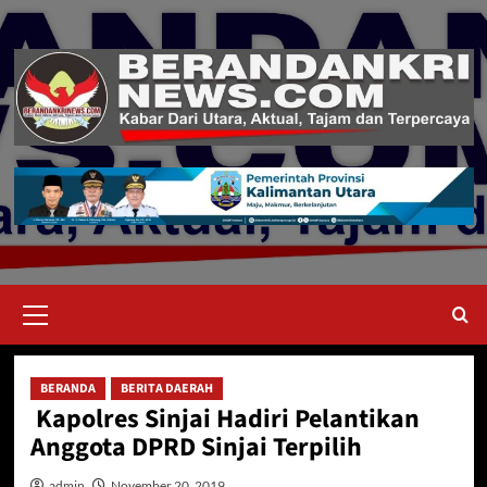
Skip
to
content
Primary
Menu
BERANDA
BERITA DAERAH
Kapolres Sinjai Hadiri Pelantikan
Anggota DPRD Sinjai Terpilih
admin
November 20, 2019