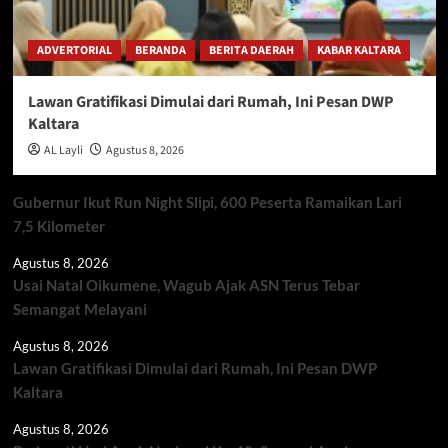
ADVERTORIAL
BERANDA
BERITA DAERAH
KABAR KALTARA
Lawan Gratifikasi Dimulai dari Rumah, Ini Pesan DWP
Kaltara
AL Layli
Agustus 8, 2026
Gubernur Ikut Run Night Slipi, 600 Peserta Ramaikan Lari
7,5 Kilometer
Agustus 8, 2026
Usai Natal Oikumene, Wagub Ajak ASN Terus Tebar
Semangat Melayani
Agustus 8, 2026
Lawan Gratifikasi Dimulai dari Rumah, Ini Pesan DWP
Kaltara
Agustus 8, 2026