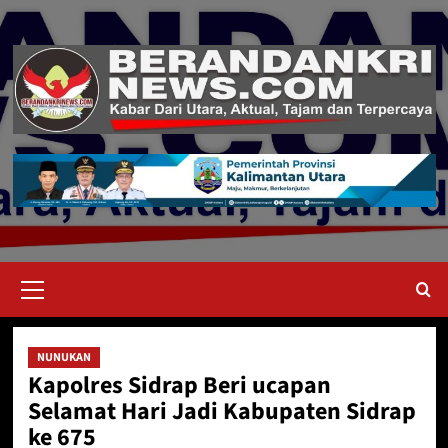
Skip
to
content
Primary
Menu
NUNUKAN
Kapolres Sidrap Beri ucapan
Selamat Hari Jadi Kabupaten Sidrap
ke 675