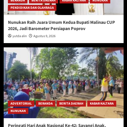
BERANDA
BERITA DAERAH
KABAR KALTARA
NUNUKAN
PENDIDIKAN DAN OLAHRAGA
Nunukan Raih Juara Umum Kedua Bupati Malinau CUP
2026, Jadi Barometer Persiapan Poprov
yutda alin
Agustus 9, 2026
ADVERTORIAL
BERANDA
BERITA DAERAH
KABAR KALTARA
NUNUKAN
Peringati Hari Anak Nasional Ke-42: Sayangi Anak,