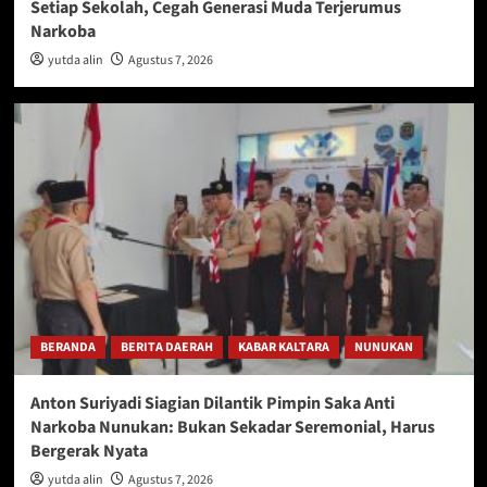
Setiap Sekolah, Cegah Generasi Muda Terjerumus
Narkoba
yutda alin
Agustus 7, 2026
BERANDA
BERITA DAERAH
KABAR KALTARA
NUNUKAN
Anton Suriyadi Siagian Dilantik Pimpin Saka Anti
Narkoba Nunukan: Bukan Sekadar Seremonial, Harus
Bergerak Nyata
yutda alin
Agustus 7, 2026