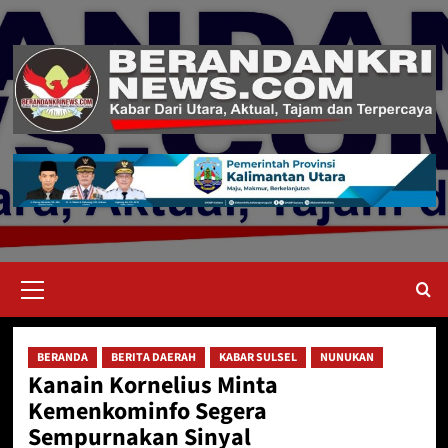
Skip
to
content
Primary
Menu
BERANDA
BERITA DAERAH
KABAR SULSEL
NUNUKAN
Kanain Kornelius Minta
Kemenkominfo Segera
Sempurnakan Sinyal