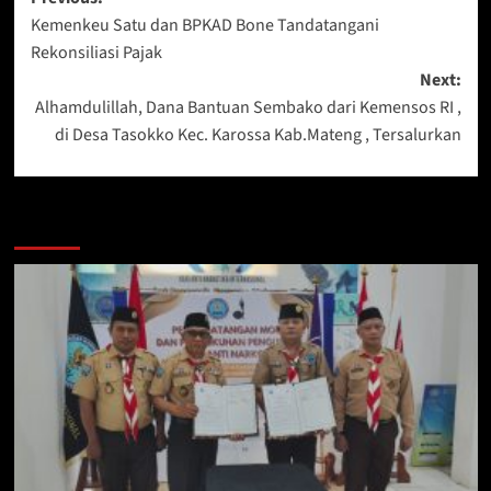
Post
Kemenkeu Satu dan BPKAD Bone Tandatangani
navigation
Rekonsiliasi Pajak
Next:
Alhamdulillah, Dana Bantuan Sembako dari Kemensos RI ,
di Desa Tasokko Kec. Karossa Kab.Mateng , Tersalurkan
Berita Lainnya