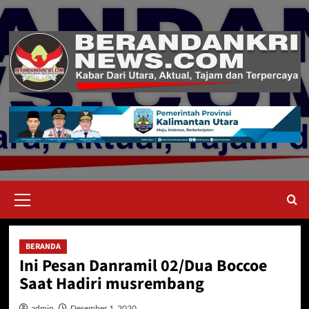
Skip
to
content
Primary
Menu
BERANDA
Ini Pesan Danramil 02/Dua Boccoe
Saat Hadiri musrembang
admin
Desember 1, 2020