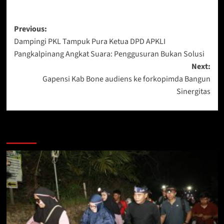
Post
Previous:
Dampingi PKL Tampuk Pura Ketua DPD APKLI
navigation
Pangkalpinang Angkat Suara: Penggusuran Bukan Solusi
Next:
Gapensi Kab Bone audiens ke forkopimda Bangun
Sinergitas
Berita Lainnya