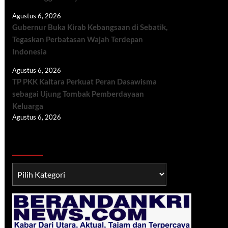
Agustus 6, 2026
Gubernur Buka Kirab Kebangsaan di Sebatik,
Tegaskan Perbatasan Wajah Terdepan
Indonesia
Agustus 6, 2026
TP PKK Kaltara Perkuat Peran Dasawisma
sebagai Ujung Tombak Pemberdayaan
Keluarga
Agustus 6, 2026
Berita TNI/POLRI
Berita
TNI/POLRI