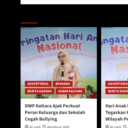
Berita Lainnya
ADVERTORIAL
BERANDA
ADVERTORIA
BERITA DAERAH
KABAR KALTARA
BERITA DAE
DWP Kaltara Ajak Perkuat
Hari Anak
Peran Keluarga dan Sekolah
Tegaskan 
Cegah Bullying
Wilayah P
AL Layli
Agustus 6, 2026
AL Layli