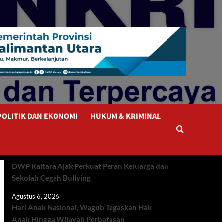
POLITIK DAN EKONOMI
HUKUM & KRIMINAL
DWP Kaltara Ajak Perkuat Peran Keluarga dan
Sekolah Cegah Bullying
Agustus 6, 2026
Hari Anak Nasional, Wagub Tegaskan Hak
Anak Hingga Wilayah Perbatasan