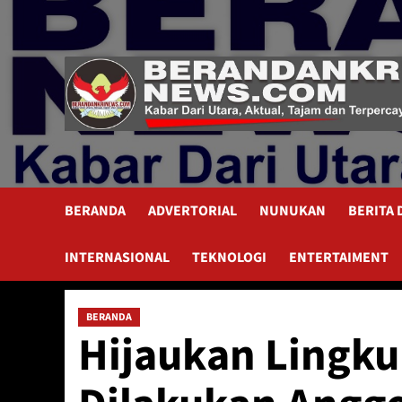
Skip
to
content
BERANDA
ADVERTORIAL
NUNUKAN
BERITA
INTERNASIONAL
TEKNOLOGI
ENTERTAIMENT
BERANDA
Hijaukan Lingku