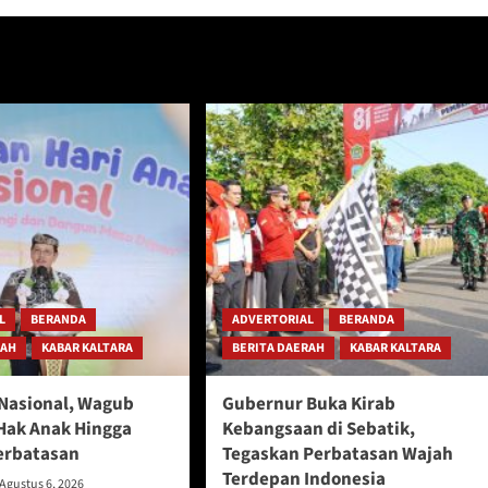
L
BERANDA
ADVERTORIAL
BERANDA
RAH
KABAR KALTARA
BERITA DAERAH
KABAR KALTARA
 Nasional, Wagub
Gubernur Buka Kirab
Hak Anak Hingga
Kebangsaan di Sebatik,
erbatasan
Tegaskan Perbatasan Wajah
Terdepan Indonesia
Agustus 6, 2026