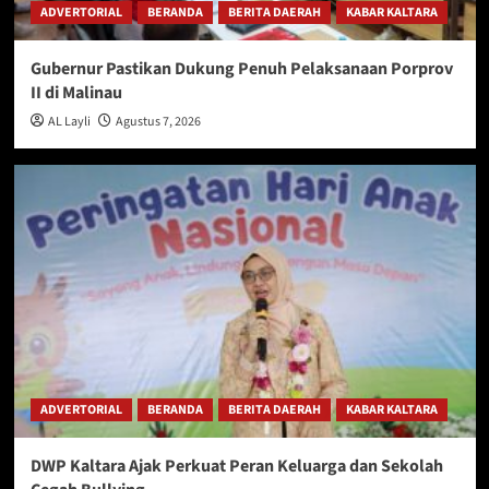
ADVERTORIAL
BERANDA
BERITA DAERAH
KABAR KALTARA
Gubernur Pastikan Dukung Penuh Pelaksanaan Porprov
II di Malinau
AL Layli
Agustus 7, 2026
ADVERTORIAL
BERANDA
BERITA DAERAH
KABAR KALTARA
DWP Kaltara Ajak Perkuat Peran Keluarga dan Sekolah