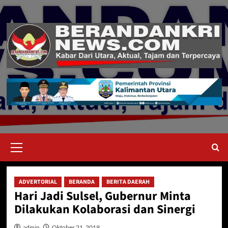
Skip
to
content
Primary
Menu
ADVERTORIAL
BERANDA
BERITA DAERAH
Hari Jadi Sulsel, Gubernur Minta
Dilakukan Kolaborasi dan Sinergi
admin
Oktober 21, 2019