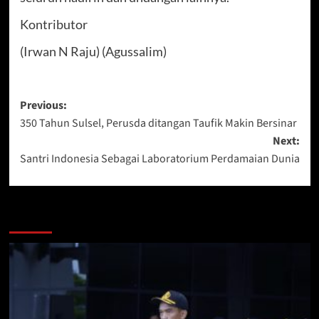
Kontributor
(Irwan N Raju) (Agussalim)
Post
Previous:
350 Tahun Sulsel, Perusda ditangan Taufik Makin Bersinar
navigation
Next:
Santri Indonesia Sebagai Laboratorium Perdamaian Dunia
Berita Lainnya