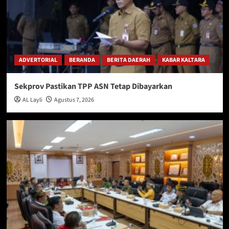
ADVERTORIAL
BERANDA
BERITA DAERAH
KABAR KALTARA
Sekprov Pastikan TPP ASN Tetap Dibayarkan
AL Layli
Agustus 7, 2026