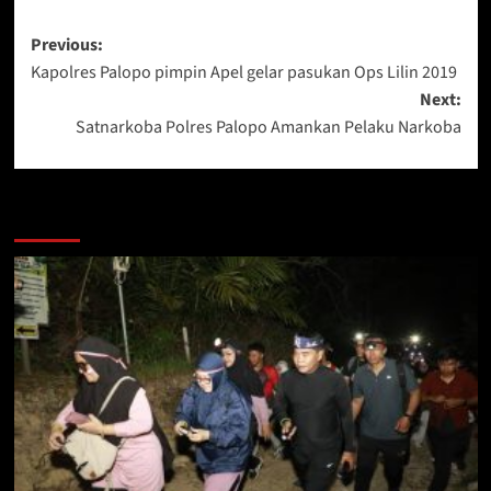
Post
Previous:
Kapolres Palopo pimpin Apel gelar pasukan Ops Lilin 2019
navigation
Next:
Satnarkoba Polres Palopo Amankan Pelaku Narkoba
Berita Lainnya