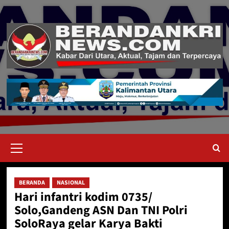
Skip
to
content
Primary
Menu
BERANDA
NASIONAL
Hari infantri kodim 0735/
Solo,Gandeng ASN Dan TNI Polri
SoloRaya gelar Karya Bakti