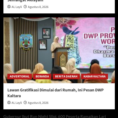
Semangat Melayani
AL Layli
Agustus 8, 2026
ADVERTORIAL
BERANDA
BERITA DAERAH
KABAR KALTARA
Lawan Gratifikasi Dimulai dari Rumah, Ini Pesan DWP
Kaltara
AL Layli
Agustus 8, 2026
Gubernur Ikut Run Night Slipi, 600 Peserta Ramaikan Lari