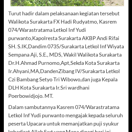
Turut hadir dalam pelaksanaan kegiatan tersebut
Walikota Surakarta FX Hadi Rudyatmo, Kasrem
074/Warastratama Letkol Inf Yudi
purwanto,Kapolresta Surakarta AKBP Andi Rifai
SH. S.IK,Dandim 0735/Surakarta Letkol Inf Wiyata
Sempana Aji, S.E., MDS, Wakil Walikota Surakarta
Dr.H.Ahmad Purnomo,Apt,Sekda Kota Surakarta
Ir.Ahyani,MA,DandenZibang IV/Surakarta Letkol
Czi Bambang Setyo Tri Wibowo,dan juga Kepala
DLH Kota Surakarta Ir.Sri wardhani
Poerbowidjojo. MT.
Dalam sambutannya Kasrem 074/Warastratama
Letkol Inf Yudi purwanto mengajak kepada seluruh
peserta Upacara untuk memanjatkan puji syukur
kehadirat Allah Swt yang Mana dipagi hari ini