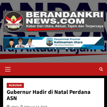
Skip
to
content
Primary
Menu
NUNUKAN
Gubernur Hadir di Natal Perdana
ASN
admin
Februari 13, 2019