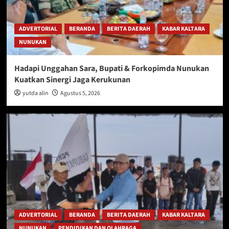
ADVERTORIAL
BERANDA
BERITA DAERAH
KABAR KALTARA
NUNUKAN
Hadapi Unggahan Sara, Bupati & Forkopimda Nunukan
Kuatkan Sinergi Jaga Kerukunan
yutda alin
Agustus 5, 2026
ADVERTORIAL
BERANDA
BERITA DAERAH
KABAR KALTARA
NUNUKAN
PENDIDIKAN DAN OLAHRAGA