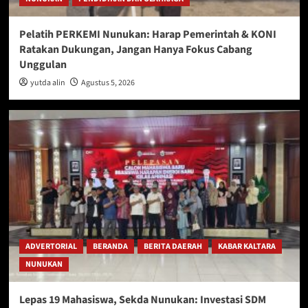
Pelatih PERKEMI Nunukan: Harap Pemerintah & KONI
Ratakan Dukungan, Jangan Hanya Fokus Cabang
Unggulan
yutda alin
Agustus 5, 2026
ADVERTORIAL
BERANDA
BERITA DAERAH
KABAR KALTARA
NUNUKAN
Lepas 19 Mahasiswa, Sekda Nunukan: Investasi SDM