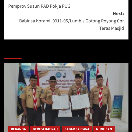
Pemprov Susun RAD Pokja PUG
navigation
Next:
Babinsa Koramil 0911-05/Lumbis Gotong Royong Cor
Teras Masjid
Berita Lainnya
BERANDA
BERITA DAERAH
KABAR KALTARA
NUNUKAN