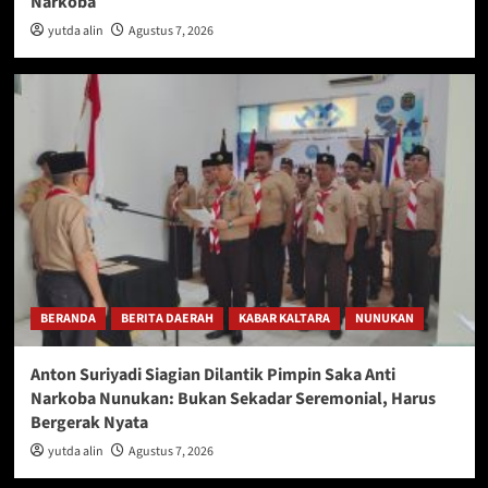
Narkoba
yutda alin
Agustus 7, 2026
BERANDA
BERITA DAERAH
KABAR KALTARA
NUNUKAN
Anton Suriyadi Siagian Dilantik Pimpin Saka Anti
Narkoba Nunukan: Bukan Sekadar Seremonial, Harus
Bergerak Nyata
yutda alin
Agustus 7, 2026