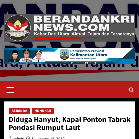
Skip
to
content
Primary
Menu
BERANDA
NUNUKAN
Diduga Hanyut, Kapal Ponton Tabrak
Pondasi Rumput Laut
admin
September 14, 2019