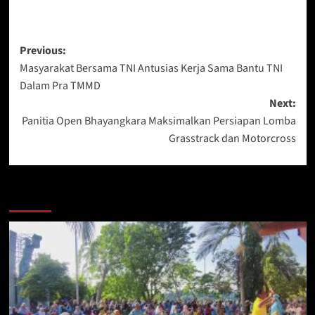
Post
Previous:
Masyarakat Bersama TNI Antusias Kerja Sama Bantu TNI
navigation
Dalam Pra TMMD
Next:
Panitia Open Bhayangkara Maksimalkan Persiapan Lomba
Grasstrack dan Motorcross
Berita Lainnya