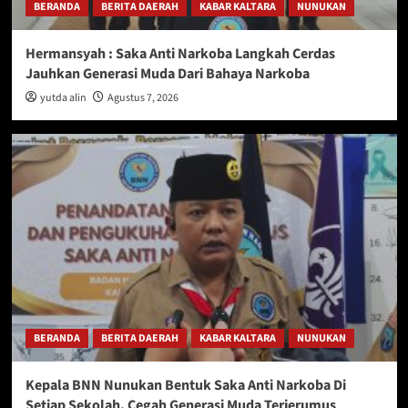
BERANDA
BERITA DAERAH
KABAR KALTARA
NUNUKAN
Hermansyah : Saka Anti Narkoba Langkah Cerdas
Jauhkan Generasi Muda Dari Bahaya Narkoba
yutda alin
Agustus 7, 2026
BERANDA
BERITA DAERAH
KABAR KALTARA
NUNUKAN
Kepala BNN Nunukan Bentuk Saka Anti Narkoba Di
Setiap Sekolah, Cegah Generasi Muda Terjerumus