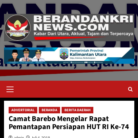
Skip
to
content
Primary
Menu
ADVERTORIAL
BERANDA
BERITA DAERAH
Camat Barebo Mengelar Rapat
Pemantapan Persiapan HUT RI Ke-74
admin
Juli 4, 2019