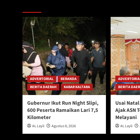
Berita Lainnya
ADVERTORIAL
BERANDA
ADVERTORIA
BERITA DAERAH
KABAR KALTARA
BERITA DAE
Gubernur Ikut Run Night Slipi,
Usai Nata
600 Peserta Ramaikan Lari 7,5
Ajak ASN 
Kilometer
Melayani
AL Layli
Agustus 8, 2026
AL Layli