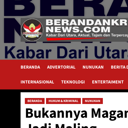
Skip
to
content
BERANDA
ADVERTORIAL
NUNUKAN
BERITA
INTERNASIONAL
TEKNOLOGI
ENTERTAIMENT
BERANDA
HUKUM & KRIMINAL
NUNUKAN
Bukannya Magang