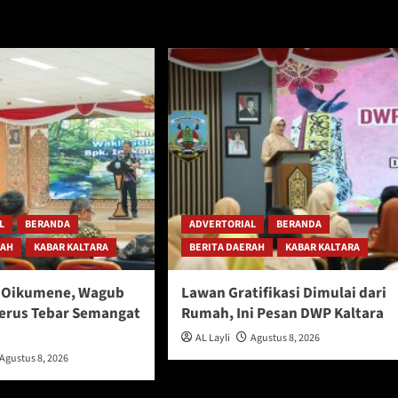
L
BERANDA
ADVERTORIAL
BERANDA
RAH
KABAR KALTARA
BERITA DAERAH
KABAR KALTARA
l Oikumene, Wagub
Lawan Gratifikasi Dimulai dari
Terus Tebar Semangat
Rumah, Ini Pesan DWP Kaltara
AL Layli
Agustus 8, 2026
Agustus 8, 2026