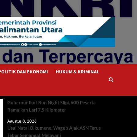
POLITIK DAN EKONOMI
HUKUM & KRIMINAL
Gubernur Ikut Run Night Slipi, 600 Peserta
Ramaikan Lari 7,5 Kilometer
Agustus 8, 2026
Usai Natal Oikumene, Wagub Ajak ASN Terus
Tebar Semangat Melayani