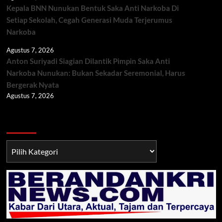
Kepala BNN Nunukan Bentuk Saka Anti Narkoba Di
Setiap Sekolah, Cegah Generasi Muda Terjerumus
Narkoba
Agustus 7, 2026
Anton Suriyadi Siagian Dilantik Pimpin Saka Anti
Narkoba Nunukan: Bukan Sekadar Seremonial, Harus
Bergerak Nyata
Agustus 7, 2026
Berita TNI/POLRI
Berita
TNI/POLRI