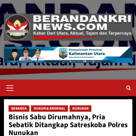
Skip
to
content
Primary
Menu
BERANDA
HUKUM & KRIMINAL
NUNUKAN
Bisnis Sabu Dirumahnya, Pria
Sebatik Ditangkap Satreskoba Polres
Nunukan