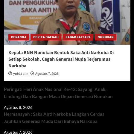
BERANDA
BERITA DAERAH
KABAR KALTARA
NUNUKAN
Kepala BNN Nunukan Bentuk Saka Anti Narkoba Di
Setiap Sekolah, Cegah Generasi Muda Terjerumus
Narkoba
yutda alin
Agustus 7, 2026
Peringati Hari Anak Nasional Ke-42: Sayangi Anak,
Lindungi Dan Bangun Masa Depan Generasi Nunukan
Agustus 8, 2026
Hermansyah : Saka Anti Narkoba Langkah Cerdas
Jauhkan Generasi Muda Dari Bahaya Narkoba
Agustus 7, 2026