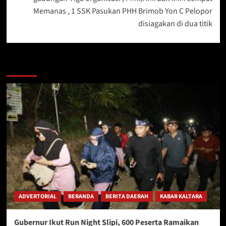
Memanas , 1 SSK Pasukan PHH Brimob Yon C Pelopor
disiagakan di dua titik
Berita Lainnya
ADVERTORIAL
BERANDA
BERITA DAERAH
KABAR KALTARA
Gubernur Ikut Run Night Slipi, 600 Peserta Ramaikan