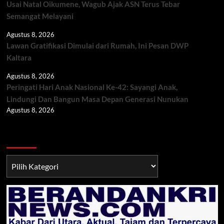
Usai Natal Oikumene, Wagub Ajak ASN Terus Tebar
Semangat Melayani
Agustus 8, 2026
Lawan Gratifikasi Dimulai dari Rumah, Ini Pesan DWP
Kaltara
Agustus 8, 2026
Peringati Hari Anak Nasional Ke-42: Sayangi Anak,
Lindungi Dan Bangun Masa Depan Generasi Nunukan
Agustus 8, 2026
Berita TNI/POLRI
Berita
TNI/POLRI