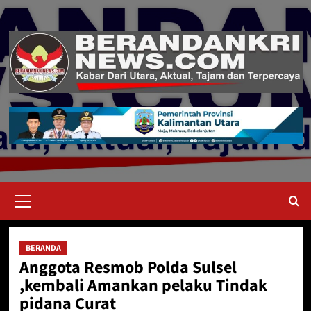
Skip
to
content
Primary
Menu
BERANDA
Anggota Resmob Polda Sulsel
,kembali Amankan pelaku Tindak
pidana Curat