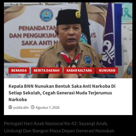
BERANDA
BERITA DAERAH
KABAR KALTARA
NUNUKAN
Kepala BNN Nunukan Bentuk Saka Anti Narkoba Di
Setiap Sekolah, Cegah Generasi Muda Terjerumus
Narkoba
yutda alin
Agustus 7, 2026
Peringati Hari Anak Nasional Ke-42: Sayangi Anak,
Lindungi Dan Bangun Masa Depan Generasi Nunukan