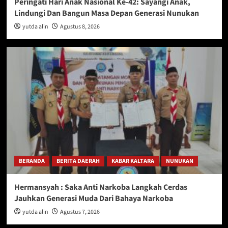
Peringati Hari Anak Nasional Ke-42: Sayangi Anak,
Lindungi Dan Bangun Masa Depan Generasi Nunukan
yutda alin
Agustus 8, 2026
BERANDA
BERITA DAERAH
KABAR KALTARA
NUNUKAN
Hermansyah : Saka Anti Narkoba Langkah Cerdas
Jauhkan Generasi Muda Dari Bahaya Narkoba
yutda alin
Agustus 7, 2026