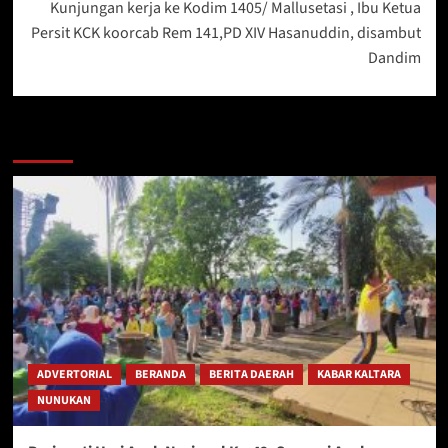
Kunjungan kerja ke Kodim 1405/ Mallusetasi , Ibu Ketua
Persit KCK koorcab Rem 141,PD XIV Hasanuddin, disambut
Dandim
Berita Lainnya
ADVERTORIAL
BERANDA
BERITA DAERAH
KABAR KALTARA
NUNUKAN