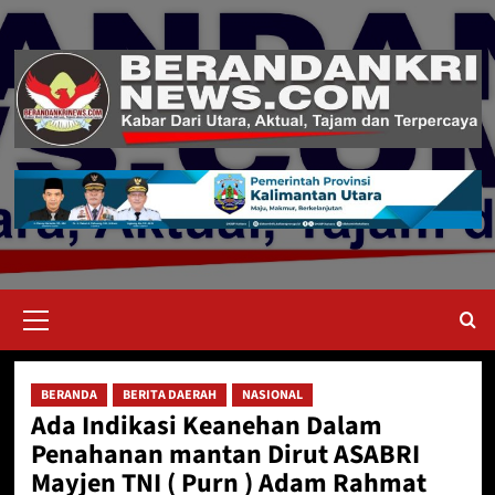
Skip
to
content
Primary
Menu
BERANDA
BERITA DAERAH
NASIONAL
Ada Indikasi Keanehan Dalam
Penahanan mantan Dirut ASABRI
Mayjen TNI ( Purn ) Adam Rahmat