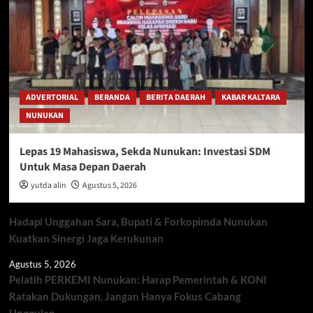
ADVERTORIAL
BERANDA
BERITA DAERAH
KABAR KALTARA
NUNUKAN
Lepas 19 Mahasiswa, Sekda Nunukan: Investasi SDM
Untuk Masa Depan Daerah
yutda alin
Agustus 5, 2026
Hadapi Unggahan Sara, Bupati & Forkopimda Nunukan
Kuatkan Sinergi Jaga Kerukunan
Agustus 5, 2026
Pelatih PERKEMI Nunukan: Harap Pemerintah & KONI
Ratakan Dukungan, Jangan Hanya Fokus Cabang
Unggulan