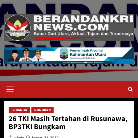
Skip
to
content
Primary
Menu
BERANDA
NUNUKAN
26 TKI Masih Tertahan di Rusunawa,
BP3TKI Bungkam
admin
Januari 31, 2019