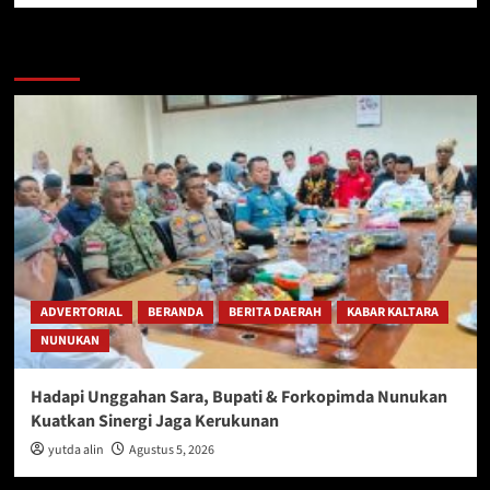
Berita Lainnya
ADVERTORIAL
BERANDA
BERITA DAERAH
KABAR KALTARA
NUNUKAN
Hadapi Unggahan Sara, Bupati & Forkopimda Nunukan
Kuatkan Sinergi Jaga Kerukunan
yutda alin
Agustus 5, 2026