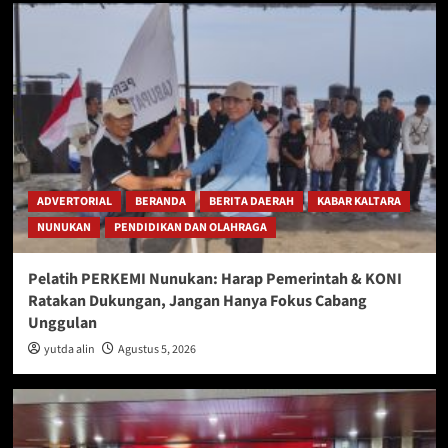
ADVERTORIAL
BERANDA
BERITA DAERAH
KABAR KALTARA
NUNUKAN
PENDIDIKAN DAN OLAHRAGA
Pelatih PERKEMI Nunukan: Harap Pemerintah & KONI
Ratakan Dukungan, Jangan Hanya Fokus Cabang
Unggulan
yutda alin
Agustus 5, 2026