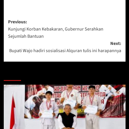
Post
Previous:
Kunjungi Korban Kebakaran, Gubernur Serahkan
navigation
Sejumlah Bantuan
Next:
Bupati Wajo hadiri sosialisasi Alquran tulis ini harapannya
Berita Lainnya