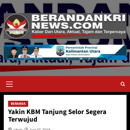
Skip
to
content
Primary
Menu
BERANDA
Yakin KBM Tanjung Selor Segera
Terwujud
admin
Juni 27, 2019