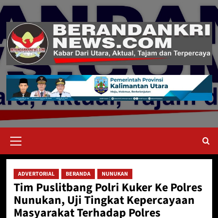
Skip
to
content
Primary
Menu
ADVERTORIAL
BERANDA
NUNUKAN
Tim Puslitbang Polri Kuker Ke Polres
Nunukan, Uji Tingkat Kepercayaan
Masyarakat Terhadap Polres