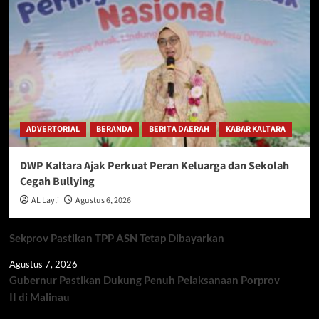
ADVERTORIAL
BERANDA
BERITA DAERAH
KABAR KALTARA
DWP Kaltara Ajak Perkuat Peran Keluarga dan Sekolah
Cegah Bullying
AL Layli
Agustus 6, 2026
Sekprov Pastikan TPP ASN Tetap Dibayarkan
Agustus 7, 2026
Gubernur Pastikan Dukung Penuh Pelaksanaan Porprov
II di Malinau