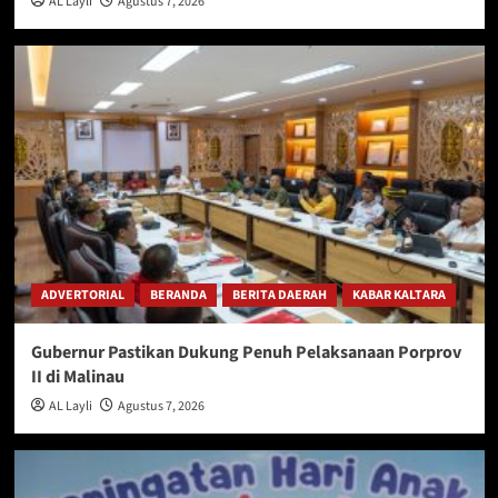
AL Layli
Agustus 7, 2026
ADVERTORIAL
BERANDA
BERITA DAERAH
KABAR KALTARA
Gubernur Pastikan Dukung Penuh Pelaksanaan Porprov
II di Malinau
AL Layli
Agustus 7, 2026