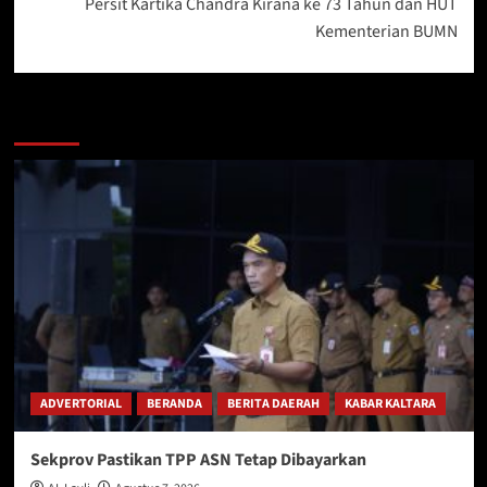
Persit Kartika Chandra Kirana ke 73 Tahun dan HUT
Kementerian BUMN
Berita Lainnya
ADVERTORIAL
BERANDA
BERITA DAERAH
KABAR KALTARA
Sekprov Pastikan TPP ASN Tetap Dibayarkan