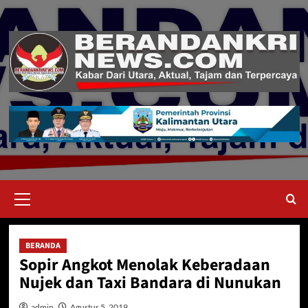
Skip
to
content
Primary
Menu
BERANDA
Sopir Angkot Menolak Keberadaan
Nujek dan Taxi Bandara di Nunukan
admin
Agustus 5, 2019