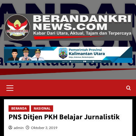
Skip
to
content
Primary
Menu
BERANDA
NASIONAL
PNS Ditjen PKH Belajar Jurnalistik
admin
Oktober 3, 2019