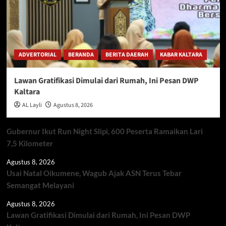
ADVERTORIAL
BERANDA
BERITA DAERAH
KABAR KALTARA
Lawan Gratifikasi Dimulai dari Rumah, Ini Pesan DWP
Kaltara
AL Layli
Agustus 8, 2026
Gubernur Ikut Run Night Slipi, 600 Peserta Ramaikan Lari
7,5 Kilometer
Agustus 8, 2026
Usai Natal Oikumene, Wagub Ajak ASN Terus Tebar
Semangat Melayani
Agustus 8, 2026
Lawan Gratifikasi Dimulai dari Rumah, Ini Pesan DWP