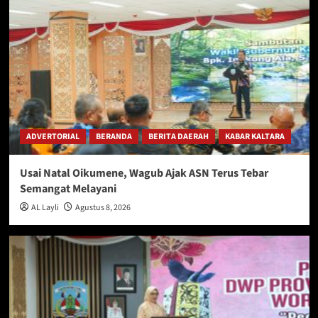
ADVERTORIAL
BERANDA
BERITA DAERAH
KABAR KALTARA
Usai Natal Oikumene, Wagub Ajak ASN Terus Tebar
Semangat Melayani
AL Layli
Agustus 8, 2026