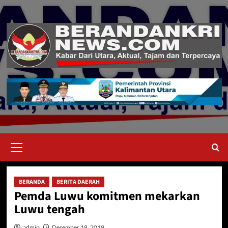
Skip
to
content
Primary
Menu
BERANDA
BERITA DAERAH
Pemda Luwu komitmen mekarkan
Luwu tengah
admin
Desember 18, 2019