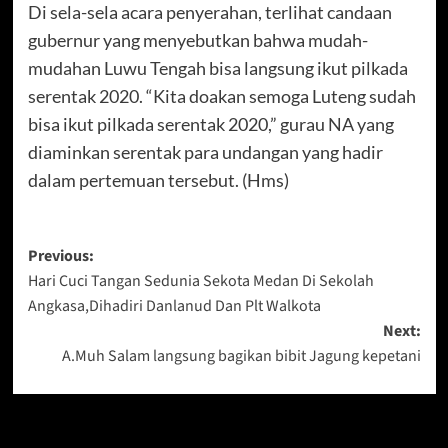
Di sela-sela acara penyerahan, terlihat candaan
gubernur yang menyebutkan bahwa mudah-
mudahan Luwu Tengah bisa langsung ikut pilkada
serentak 2020. “Kita doakan semoga Luteng sudah
bisa ikut pilkada serentak 2020,” gurau NA yang
diaminkan serentak para undangan yang hadir
dalam pertemuan tersebut. (Hms)
Post
Previous:
Hari Cuci Tangan Sedunia Sekota Medan Di Sekolah
navigation
Angkasa,Dihadiri Danlanud Dan Plt Walkota
Next:
A.Muh Salam langsung bagikan bibit Jagung kepetani
Berita Lainnya