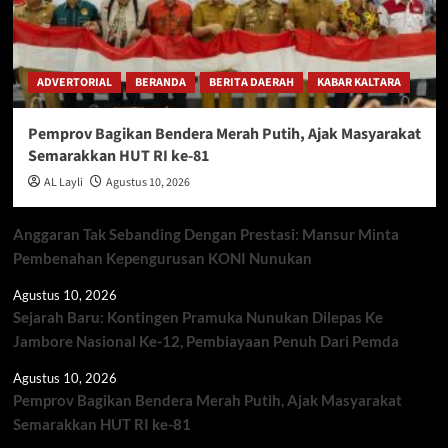
ADVERTORIAL
BERANDA
BERITA DAERAH
KABAR KALTARA
Pemprov Bagikan Bendera Merah Putih, Ajak Masyarakat
Semarakkan HUT RI ke-81
AL Layli
Agustus 10, 2026
Anggaran Tak Sebanding Dengan Prestasi: Mansur Minta
Pembenahan Kepengurusan KONI Nunukan
Agustus 10, 2026
Sejarah Baru: Kontingen Pramuka Nunukan Dilepas Ke
Jambore Nasional Ke-12, Pembiayaan Penuh Dari Pemda
Agustus 10, 2026
Pemprov Bagikan Bendera Merah Putih, Ajak Masyarakat
Semarakkan HUT RI ke-81