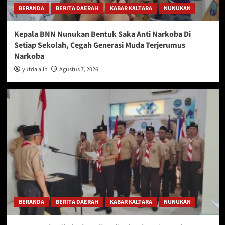
BERANDA
BERITA DAERAH
KABAR KALTARA
NUNUKAN
Kepala BNN Nunukan Bentuk Saka Anti Narkoba Di
Setiap Sekolah, Cegah Generasi Muda Terjerumus
Narkoba
yutda alin
Agustus 7, 2026
BERANDA
BERITA DAERAH
KABAR KALTARA
NUNUKAN