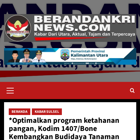
Skip
to
content
Primary
Menu
BERANDA
KABAR SULSEL
*Optimalkan program ketahanan
pangan, Kodim 1407/Bone
Kembangkan Budidaya Tanaman