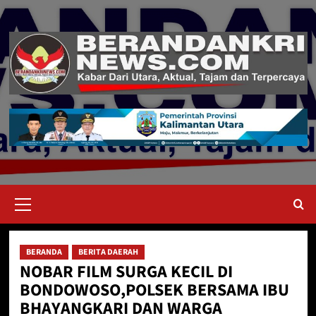
Skip
to
content
Primary
Menu
BERANDA
BERITA DAERAH
NOBAR FILM SURGA KECIL DI
BONDOWOSO,POLSEK BERSAMA IBU
BHAYANGKARI DAN WARGA