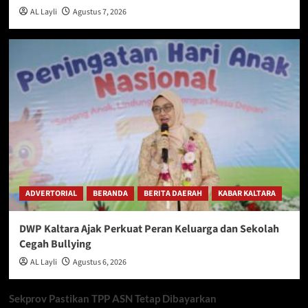
AL Layli
Agustus 7, 2026
ADVERTORIAL
BERANDA
BERITA DAERAH
KABAR KALTARA
DWP Kaltara Ajak Perkuat Peran Keluarga dan Sekolah
Cegah Bullying
AL Layli
Agustus 6, 2026
Sekprov Pastikan TPP ASN Tetap Dibayarkan