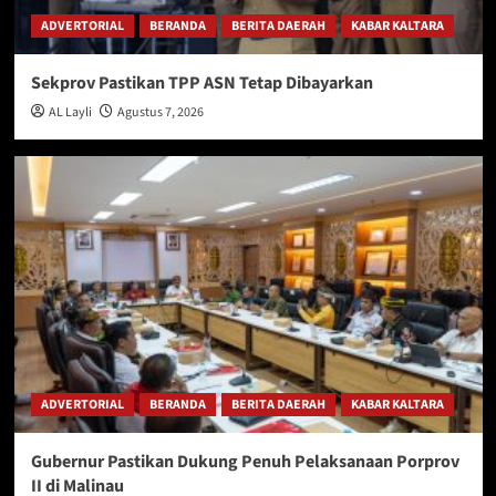
ADVERTORIAL
BERANDA
BERITA DAERAH
KABAR KALTARA
Sekprov Pastikan TPP ASN Tetap Dibayarkan
AL Layli
Agustus 7, 2026
ADVERTORIAL
BERANDA
BERITA DAERAH
KABAR KALTARA
Gubernur Pastikan Dukung Penuh Pelaksanaan Porprov
II di Malinau