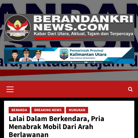
Skip
to
content
Primary
Menu
BERANDA
BREAKING NEWS
NUNUKAN
Lalai Dalam Berkendara, Pria
Menabrak Mobil Dari Arah
Berlawanan