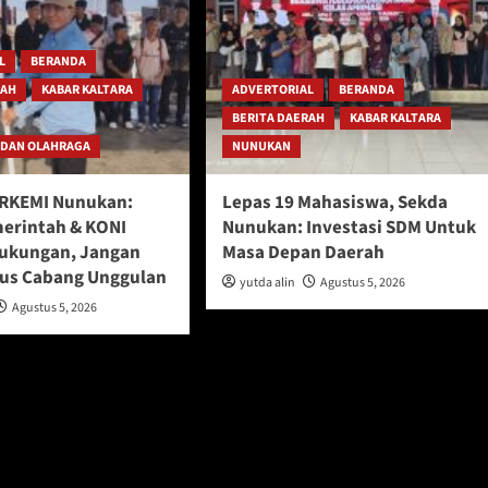
L
BERANDA
RAH
KABAR KALTARA
ADVERTORIAL
BERANDA
BERITA DAERAH
KABAR KALTARA
 DAN OLAHRAGA
NUNUKAN
ERKEMI Nunukan:
Lepas 19 Mahasiswa, Sekda
erintah & KONI
Nunukan: Investasi SDM Untuk
ukungan, Jangan
Masa Depan Daerah
us Cabang Unggulan
yutda alin
Agustus 5, 2026
Agustus 5, 2026