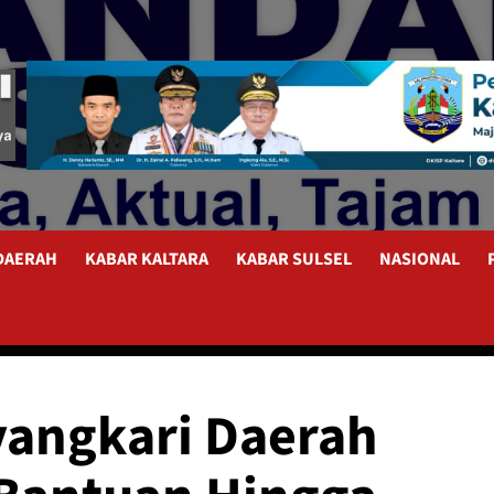
 DAERAH
KABAR KALTARA
KABAR SULSEL
NASIONAL
yangkari Daerah