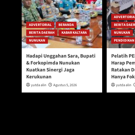
ADVERTORIA
ADVERTORIAL
BERANDA
BERITA DAE
BERITA DAERAH
KABAR KALTARA
NUNUKAN
NUNUKAN
PENDIDIKAN
Hadapi Unggahan Sara, Bupati
Pelatih P
& Forkopimda Nunukan
Harap Pem
Kuatkan Sinergi Jaga
Ratakan D
Kerukunan
Hanya Fok
yutda alin
Agustus 5, 2026
yutda alin