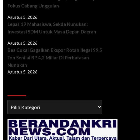
Fokus Cabang Unggulan
Agustus 5, 2026
Lepas 19 Mahasiswa, Sekda Nunukan:
Investasi SDM Untuk Masa Depan Daerah
Agustus 5, 2026
Bea Cukai Gagalkan Ekspor Rotan Ilegal 99,5
Ton Senilai RP 4,2 Miliar Di Perbatasan
Nunukan
Agustus 5, 2026
Berita TNI/POLRI
Berita
TNI/POLRI