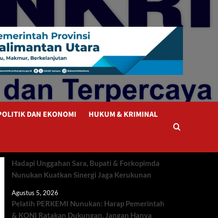
POLITIK DAN EKONOMI
HUKUM & KRIMINAL
Hadapi Unggahan Sara, Bupati & Forkopimda
Nunukan Kuatkan Sinergi Jaga Kerukunan
Agustus 5, 2026
Pelatih PERKEMI Nunukan: Harap Pemerintah
& KONI Ratakan Dukungan, Jangan Hanya