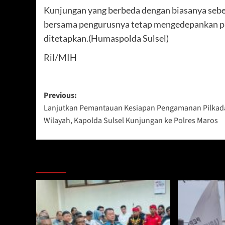
Kunjungan yang berbeda dengan biasanya sebe
bersama pengurusnya tetap mengedepankan pr
ditetapkan.(Humaspolda Sulsel)
Ril/MIH
Post
Previous:
Lanjutkan Pemantauan Kesiapan Pengamanan Pilkada
navigation
Wilayah, Kapolda Sulsel Kunjungan ke Polres Maros
Berita Lainnya