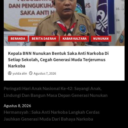
BERANDA
BERITA DAERAH
KABAR KALTARA
NUNUKAN
Kepala BNN Nunukan Bentuk Saka Anti Narkoba Di
Setiap Sekolah, Cegah Generasi Muda Terjerumus
Narkoba
yutda alin
Agustus 7, 2026
Peringati Hari Anak Nasional Ke-42: Sayangi Anak,
Lindungi Dan Bangun Masa Depan Generasi Nunukan
Agustus 8, 2026
Hermansyah : Saka Anti Narkoba Langkah Cerdas
Jauhkan Generasi Muda Dari Bahaya Narkoba