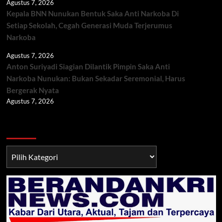
Agustus 7, 2026
Kepala BNN Nunukan Bentuk Saka Anti Narkoba Di
Setiap Sekolah, Cegah Generasi Muda Terjerumus
Narkoba
Agustus 7, 2026
Anton Suriyadi Siagian Dilantik Pimpin Saka Anti
Narkoba Nunukan: Bukan Sekadar Seremonial, Harus
Bergerak Nyata
Agustus 7, 2026
Berita TNI/POLRI
Berita
TNI/POLRI