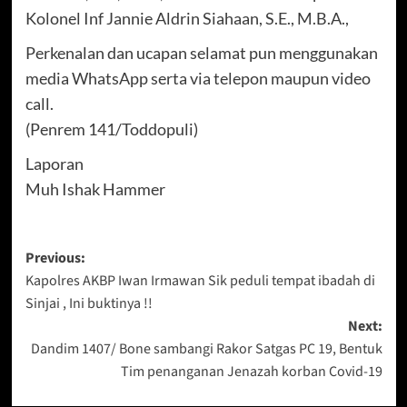
Kolonel Inf Jannie Aldrin Siahaan, S.E., M.B.A.,
Perkenalan dan ucapan selamat pun menggunakan
media WhatsApp serta via telepon maupun video
call.
(Penrem 141/Toddopuli)
Laporan
Muh Ishak Hammer
Post
Previous:
Kapolres AKBP Iwan Irmawan Sik peduli tempat ibadah di
navigation
Sinjai , Ini buktinya !!
Next:
Dandim 1407/ Bone sambangi Rakor Satgas PC 19, Bentuk
Tim penanganan Jenazah korban Covid-19