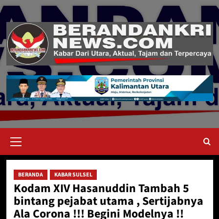
Skip
to
content
Primary
Menu
BERANDA
KABAR SULSEL
Kodam XIV Hasanuddin Tambah 5
bintang pejabat utama , Sertijabnya
Ala Corona !!! Begini Modelnya !!