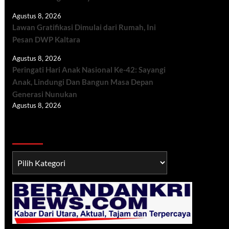
Agustus 8, 2026
Lawan Gratifikasi Dimulai dari Rumah, Ini
Pesan DWP Kaltara
Agustus 8, 2026
Peringati Hari Anak Nasional Ke-42: Sayangi
Anak, Lindungi Dan Bangun Masa Depan
Generasi Nunukan
Agustus 8, 2026
Berita TNI/POLRI
Berita
TNI/POLRI