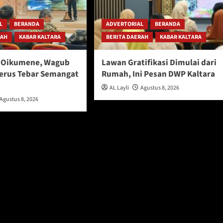
L
BERANDA
ADVERTORIAL
BERANDA
RAH
KABAR KALTARA
BERITA DAERAH
KABAR KALTARA
l Oikumene, Wagub
Lawan Gratifikasi Dimulai dari
Terus Tebar Semangat
Rumah, Ini Pesan DWP Kaltara
AL Layli
Agustus 8, 2026
Agustus 8, 2026