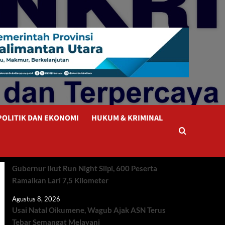
POLITIK DAN EKONOMI
HUKUM & KRIMINAL
Gubernur Ikut Run Night Slipi, 600 Peserta
Ramaikan Lari 7,5 Kilometer
Agustus 8, 2026
Usai Natal Oikumene, Wagub Ajak ASN Terus
Tebar Semangat Melayani