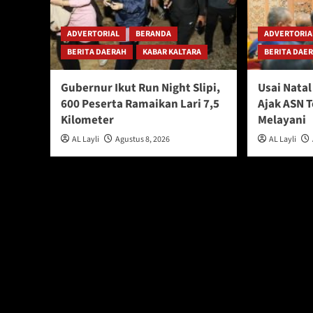
ADVERTORIAL
BERANDA
ADVERTORIA
BERITA DAERAH
KABAR KALTARA
BERITA DAE
Gubernur Ikut Run Night Slipi,
Usai Nata
600 Peserta Ramaikan Lari 7,5
Ajak ASN 
Kilometer
Melayani
AL Layli
Agustus 8, 2026
AL Layli