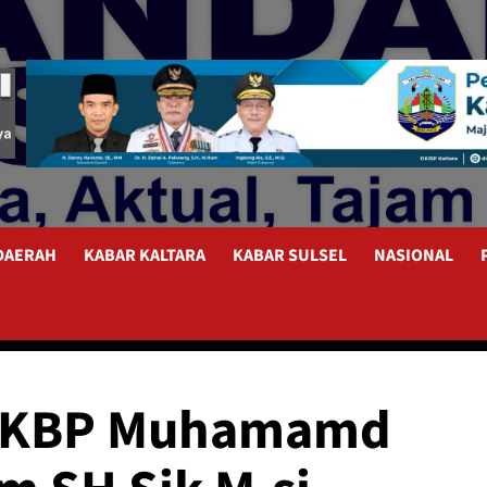
 DAERAH
KABAR KALTARA
KABAR SULSEL
NASIONAL
 AKBP Muhamamd