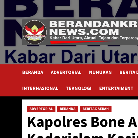
Skip
to
content
BERANDA
ADVERTORIAL
NUNUKAN
BERITA
INTERNASIONAL
TEKNOLOGI
ENTERTAIMENT
ADVERTORIAL
BERANDA
BERITA DAERAH
Kapolres Bone