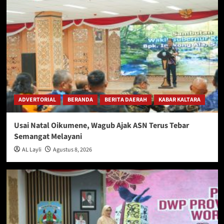
ADVERTORIAL
BERANDA
BERITA DAERAH
KABAR KALTARA
Usai Natal Oikumene, Wagub Ajak ASN Terus Tebar
Semangat Melayani
AL Layli
Agustus 8, 2026