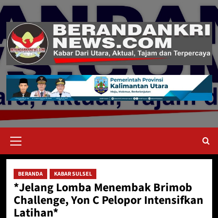
Skip
to
content
Primary
Menu
BERANDA
KABAR SULSEL
*Jelang Lomba Menembak Brimob
Challenge, Yon C Pelopor Intensifkan
Latihan*