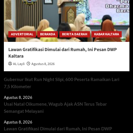
ADVERTORIAL
BERANDA
BERITA DAERAH
KABAR KALTARA
Lawan Gratifikasi Dimulai dari Rumah, Ini Pesan DWP
Kaltara
AL Layli
Agustus 8, 2026
Gubernur Ikut Run Night Slipi, 600 Peserta Ramaikan Lari
7,5 Kilometer
Agustus 8, 2026
Usai Natal Oikumene, Wagub Ajak ASN Terus Tebar
Semangat Melayani
Agustus 8, 2026
Lawan Gratifikasi Dimulai dari Rumah, Ini Pesan DWP