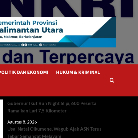
POLITIK DAN EKONOMI
HUKUM & KRIMINAL
Gubernur Ikut Run Night Slipi, 600 Peserta
Ramaikan Lari 7,5 Kilometer
Agustus 8, 2026
Usai Natal Oikumene, Wagub Ajak ASN Terus
Tebar Semangat Melayani