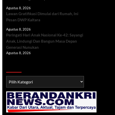
Agustus 8, 2026
Lawan Gratifikasi Dimulai dari Rumah, Ini
Pesan DWP Kaltara
Agustus 8, 2026
Peringati Hari Anak Nasional Ke-42: Sayangi
Anak, Lindungi Dan Bangun Masa Depan
Generasi Nunukan
Agustus 8, 2026
Berita TNI/POLRI
Berita
TNI/POLRI