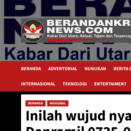
Skip
to
content
BERANDA
ADVERTORIAL
NUNUKAN
BERITA
INTERNASIONAL
TEKNOLOGI
ENTERTAIMENT
BERANDA
NASIONAL
Inilah wujud ny