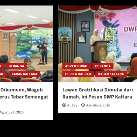
L
BERANDA
ADVERTORIAL
BERANDA
RAH
KABAR KALTARA
BERITA DAERAH
KABAR KALTARA
l Oikumene, Wagub
Lawan Gratifikasi Dimulai dari
Terus Tebar Semangat
Rumah, Ini Pesan DWP Kaltara
AL Layli
Agustus 8, 2026
Agustus 8, 2026