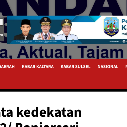
 DAERAH
KABAR KALTARA
KABAR SULSEL
NASIONAL
ata kedekatan