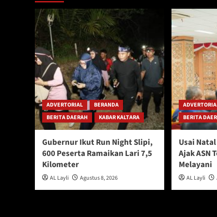
ADVERTORIAL
BERANDA
ADVERTORIA
BERITA DAERAH
KABAR KALTARA
BERITA DAE
Gubernur Ikut Run Night Slipi,
Usai Nata
600 Peserta Ramaikan Lari 7,5
Ajak ASN 
Kilometer
Melayani
AL Layli
Agustus 8, 2026
AL Layli