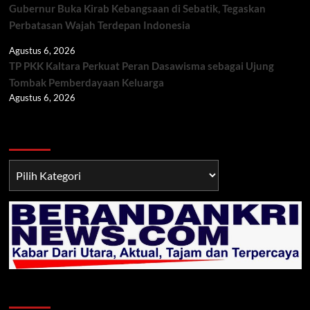
Gubernur Buka Kirab Kebangsaan di Sebatik, Tegaskan
Perbatasan Wajah Terdepan Indonesia
Agustus 6, 2026
TP PKK Kaltara Perkuat Peran Dasawisma sebagai Ujung
Tombak Pemberdayaan Keluarga
Agustus 6, 2026
Berita TNI/POLRI
Berita
TNI/POLRI
Klik Radio Online