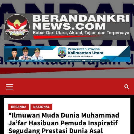
Skip
to
content
Primary
Menu
BERANDA
NASIONAL
*Ilmuwan Muda Dunia Muhammad
Ja’far Hasibuan Pemuda Inspiratif
Segudang Prestasi Dunia Asal