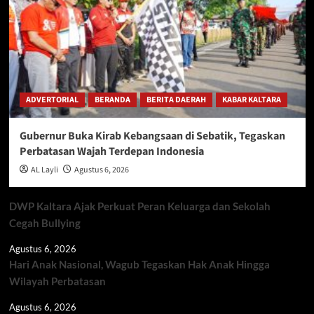
ADVERTORIAL
BERANDA
BERITA DAERAH
KABAR KALTARA
Gubernur Buka Kirab Kebangsaan di Sebatik, Tegaskan
Perbatasan Wajah Terdepan Indonesia
AL Layli
Agustus 6, 2026
DWP Kaltara Ajak Perkuat Peran Keluarga dan Sekolah
Cegah Bullying
Agustus 6, 2026
Hari Anak Nasional, Wagub Tegaskan Hak Anak Hingga
Wilayah Perbatasan
Agustus 6, 2026