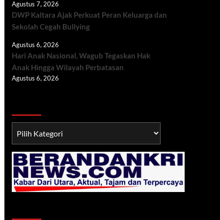
Agustus 7, 2026
DWP Kaltara Ajak Perkuat Peran Keluarga dan
Sekolah Cegah Bullying
Agustus 6, 2026
Hari Anak Nasional, Wagub Tegaskan Hak
Anak Hingga Wilayah Perbatasan
Agustus 6, 2026
Berita TNI/POLRI
Berita
TNI/POLRI
Klik Radio Online