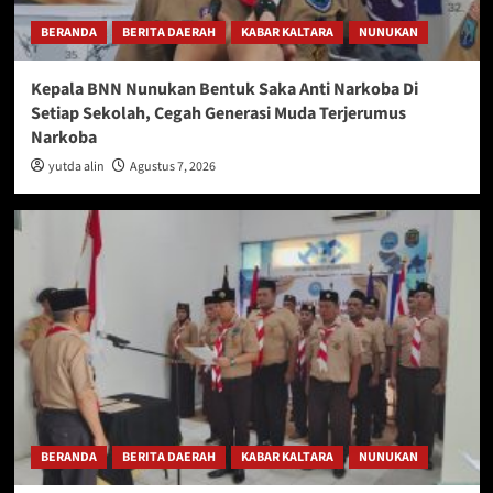
BERANDA
BERITA DAERAH
KABAR KALTARA
NUNUKAN
Kepala BNN Nunukan Bentuk Saka Anti Narkoba Di
Setiap Sekolah, Cegah Generasi Muda Terjerumus
Narkoba
yutda alin
Agustus 7, 2026
BERANDA
BERITA DAERAH
KABAR KALTARA
NUNUKAN