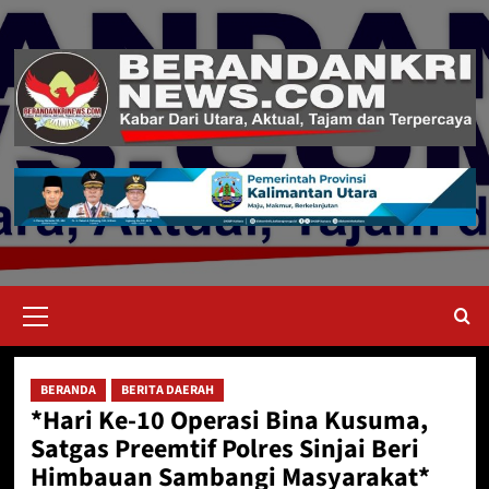
Skip
to
content
Primary
Menu
BERANDA
BERITA DAERAH
*Hari Ke-10 Operasi Bina Kusuma,
Satgas Preemtif Polres Sinjai Beri
Himbauan Sambangi Masyarakat*