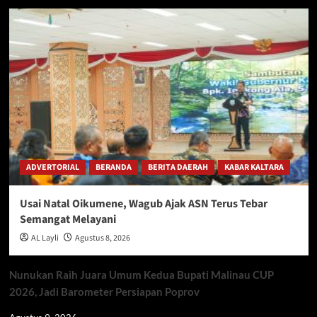
ADVERTORIAL
BERANDA
BERITA DAERAH
KABAR KALTARA
Usai Natal Oikumene, Wagub Ajak ASN Terus Tebar
Semangat Melayani
AL Layli
Agustus 8, 2026
Nunukan Raih Juara Umum Kedua Bupati Malinau CUP
2026, Jadi Barometer Persiapan Poprov