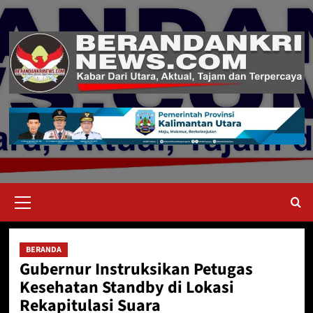
Skip
to
content
Primary
Menu
BERANDA
Gubernur Instruksikan Petugas
Kesehatan Standby di Lokasi
Rekapitulasi Suara