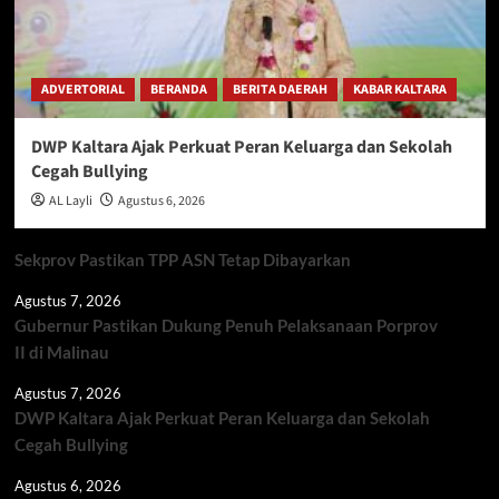
ADVERTORIAL
BERANDA
BERITA DAERAH
KABAR KALTARA
DWP Kaltara Ajak Perkuat Peran Keluarga dan Sekolah
Cegah Bullying
AL Layli
Agustus 6, 2026
Sekprov Pastikan TPP ASN Tetap Dibayarkan
Agustus 7, 2026
Gubernur Pastikan Dukung Penuh Pelaksanaan Porprov
II di Malinau
Agustus 7, 2026
DWP Kaltara Ajak Perkuat Peran Keluarga dan Sekolah
Cegah Bullying
Agustus 6, 2026