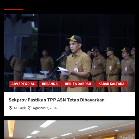
Berita Lainnya
ADVERTORIAL
BERANDA
BERITA DAERAH
KABAR KALTARA
Sekprov Pastikan TPP ASN Tetap Dibayarkan
AL Layli
Agustus 7, 2026