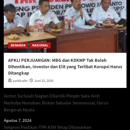
BERANDA
NASIONAL
APKLI PERJUANGAN: MBG dan KDKMP Tak Boleh
Dihentikan, Investor dan Elit yang Terlibat Korupsi Harus
Ditangkap
yutda alin
Juni 25, 2026
Anton Suriyadi Siagian Dilantik Pimpin Saka Anti
Narkoba Nunukan: Bukan Sekadar Seremonial, Harus
Bergerak Nyata
Agustus 7, 2026
Sekprov Pastikan TPP ASN Tetap Dibayarkan