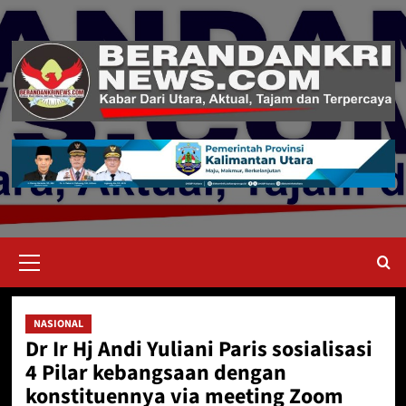
Skip
to
content
Primary
Menu
NASIONAL
Dr Ir Hj Andi Yuliani Paris sosialisasi
4 Pilar kebangsaan dengan
konstituennya via meeting Zoom