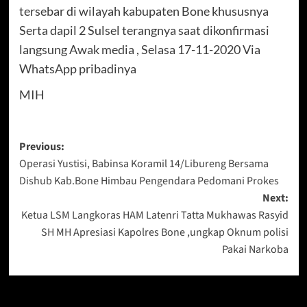
tersebar di wilayah kabupaten Bone khususnya
Serta dapil 2 Sulsel terangnya saat dikonfirmasi
langsung Awak media , Selasa 17-11-2020 Via
WhatsApp pribadinya
MIH
Post
Previous:
Operasi Yustisi, Babinsa Koramil 14/Libureng Bersama
navigation
Dishub Kab.Bone Himbau Pengendara Pedomani Prokes
Next:
Ketua LSM Langkoras HAM Latenri Tatta Mukhawas Rasyid
SH MH Apresiasi Kapolres Bone ,ungkap Oknum polisi
Pakai Narkoba
Berita Lainnya