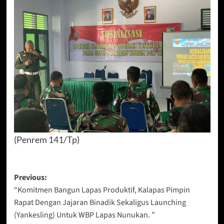
(Penrem 141/Tp)
Post
Previous:
“Komitmen Bangun Lapas Produktif, Kalapas Pimpin
navigation
Rapat Dengan Jajaran Binadik Sekaligus Launching
(Yankesling) Untuk WBP Lapas Nunukan. ”