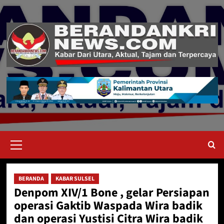
Skip
to
content
Primary
Menu
BERANDA
KABAR SULSEL
Denpom XIV/1 Bone , gelar Persiapan
operasi Gaktib Waspada Wira badik
dan operasi Yustisi Citra Wira badik