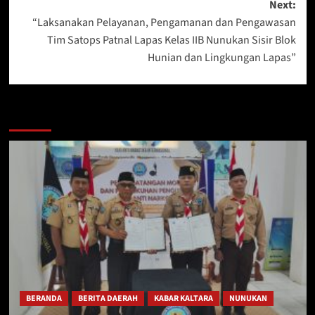
Next:
“Laksanakan Pelayanan, Pengamanan dan Pengawasan
Tim Satops Patnal Lapas Kelas IIB Nunukan Sisir Blok
Hunian dan Lingkungan Lapas”
Berita Lainnya
BERANDA
BERITA DAERAH
KABAR KALTARA
NUNUKAN