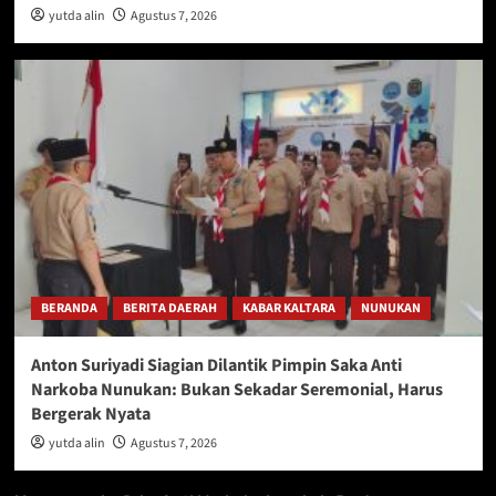
yutda alin
Agustus 7, 2026
BERANDA
BERITA DAERAH
KABAR KALTARA
NUNUKAN
Anton Suriyadi Siagian Dilantik Pimpin Saka Anti
Narkoba Nunukan: Bukan Sekadar Seremonial, Harus
Bergerak Nyata
yutda alin
Agustus 7, 2026