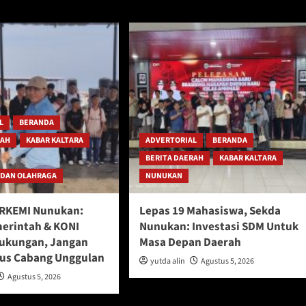
L
BERANDA
RAH
KABAR KALTARA
ADVERTORIAL
BERANDA
BERITA DAERAH
KABAR KALTARA
 DAN OLAHRAGA
NUNUKAN
ERKEMI Nunukan:
Lepas 19 Mahasiswa, Sekda
erintah & KONI
Nunukan: Investasi SDM Untuk
ukungan, Jangan
Masa Depan Daerah
us Cabang Unggulan
yutda alin
Agustus 5, 2026
Agustus 5, 2026