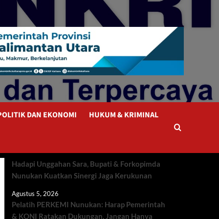
POLITIK DAN EKONOMI
HUKUM & KRIMINAL
Hadapi Unggahan Sara, Bupati & Forkopimda
Nunukan Kuatkan Sinergi Jaga Kerukunan
Agustus 5, 2026
Pelatih PERKEMI Nunukan: Harap Pemerintah
& KONI Ratakan Dukungan, Jangan Hanya