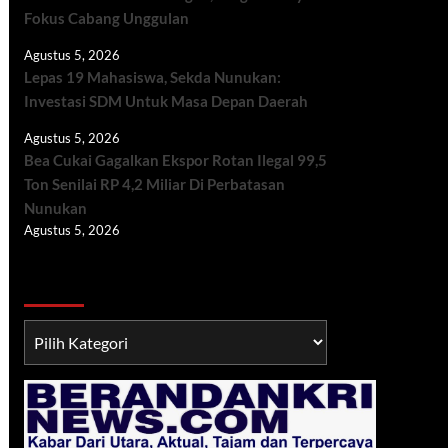
Fokus Cabang Unggulan
Agustus 5, 2026
Lepas 19 Mahasiswa, Sekda Nunukan:
Investasi SDM Untuk Masa Depan Daerah
Agustus 5, 2026
Bea Cukai Gagalkan Ekspor Rotan Ilegal 99,5
Ton Senilai RP 4,2 Miliar Di Perbatasan
Nunukan
Agustus 5, 2026
Berita TNI/POLRI
Berita
TNI/POLRI