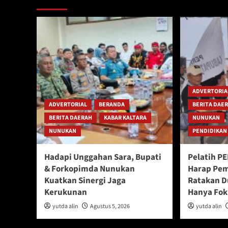
ADVERTORIA
ADVERTORIAL
BERANDA
BERITA DAE
BERITA DAERAH
KABAR KALTARA
NUNUKAN
NUNUKAN
PENDIDIKAN
Hadapi Unggahan Sara, Bupati
Pelatih P
& Forkopimda Nunukan
Harap Pem
Kuatkan Sinergi Jaga
Ratakan D
Kerukunan
Hanya Fok
yutda alin
Agustus 5, 2026
yutda alin