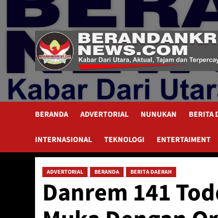
Skip
to
content
BERANDA
ADVERTORIAL
NUNUKAN
BERITA
INTERNASIONAL
TEKNOLOGI
ENTERTAIMENT
ADVERTORIAL
BERANDA
BERITA DAERAH
Danrem 141 Todd