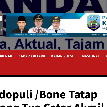
 DAERAH
KABAR KALTARA
KABAR SULSEL
NASIONAL
opuli /Bone Tatap