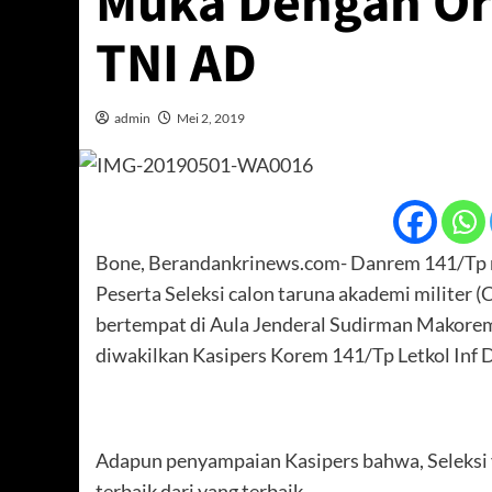
Muka Dengan Or
TNI AD
admin
Mei 2, 2019
Bone, Berandankrinews.com- Danrem 141/Tp 
Peserta Seleksi calon taruna akademi militer
bertempat di Aula Jenderal Sudirman Makore
diwakilkan Kasipers Korem 141/Tp Letkol Inf Dr
Adapun penyampaian Kasipers bahwa, Seleksi y
terbaik dari yang terbaik.