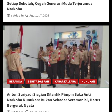
Setiap Sekolah, Cegah Generasi Muda Terjerumus
Narkoba
yutda alin
Agustus 7, 2026
BERANDA
BERITA DAERAH
KABAR KALTARA
NUNUKAN
Anton Suriyadi Siagian Dilantik Pimpin Saka Anti
Narkoba Nunukan: Bukan Sekadar Seremonial, Harus
Bergerak Nyata