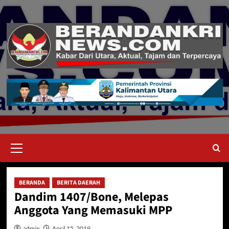
Skip
to
content
Primary
Menu
BERANDA
BERITA DAERAH
Dandim 1407/Bone, Melepas
Anggota Yang Memasuki MPP
admin
April 15, 2019