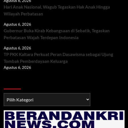
Agustus 6, 2026
Hari Anak Nasional, Wagub Tegaskan Hak Anak Hingga
Wilayah Perbatasan
Agustus 6, 2026
Gubernur Buka Kirab Kebangsaan di Sebatik, Tegaskan
Perbatasan Wajah Terdepan Indonesia
Agustus 6, 2026
TP PKK Kaltara Perkuat Peran Dasawisma sebagai Ujung
Tombak Pemberdayaan Keluarga
Agustus 6, 2026
Berita TNI/POLRI
Berita
TNI/POLRI