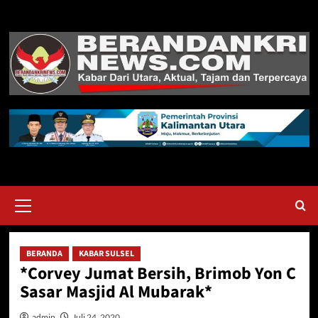
Skip
to
content
Primary
Menu
BERANDA
KABAR SULSEL
*Corvey Jumat Bersih, Brimob Yon C
Sasar Masjid Al Mubarak*
admin
Juli 24, 2020