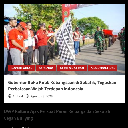
ADVERTORIAL
BERANDA
BERITA DAERAH
KABAR KALTARA
Gubernur Buka Kirab Kebangsaan di Sebatik, Tegaskan
Perbatasan Wajah Terdepan Indonesia
AL Layli
Agustus 6, 2026
DWP Kaltara Ajak Perkuat Peran Keluarga dan Sekolah
Cegah Bullying