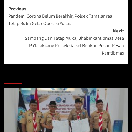
Post
Previous:
Pandemi Corona Belum Berakhir, Polsek Tamalanrea
navigation
Tetap Rutin Gelar Operasi Yustisi
Next:
Sambang Dan Tatap Muka, Bhabinkantibmas Desa
Pa’lalakkang Polsek Galsel Berikan Pesan-Pesan
Kamtibmas
Berita Lainnya