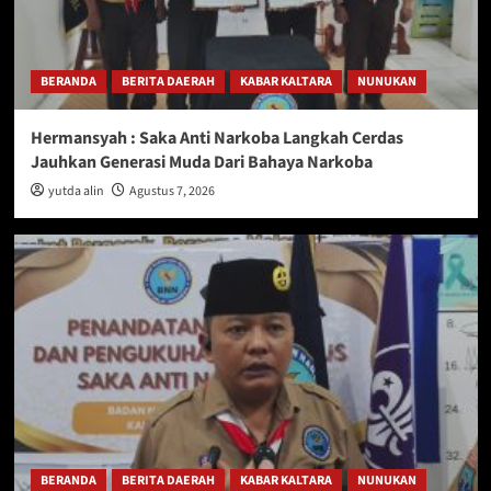
BERANDA
BERITA DAERAH
KABAR KALTARA
NUNUKAN
Hermansyah : Saka Anti Narkoba Langkah Cerdas
Jauhkan Generasi Muda Dari Bahaya Narkoba
yutda alin
Agustus 7, 2026
BERANDA
BERITA DAERAH
KABAR KALTARA
NUNUKAN