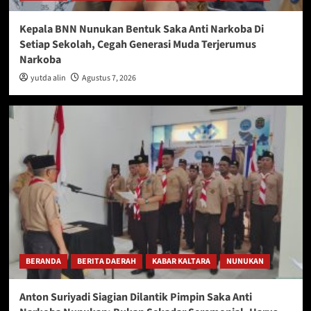
Kepala BNN Nunukan Bentuk Saka Anti Narkoba Di
Setiap Sekolah, Cegah Generasi Muda Terjerumus
Narkoba
yutda alin
Agustus 7, 2026
BERANDA
BERITA DAERAH
KABAR KALTARA
NUNUKAN
Anton Suriyadi Siagian Dilantik Pimpin Saka Anti