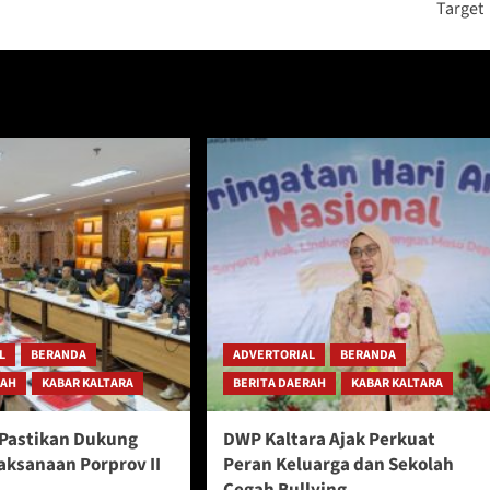
Target
L
BERANDA
ADVERTORIAL
BERANDA
RAH
KABAR KALTARA
BERITA DAERAH
KABAR KALTARA
Pastikan Dukung
DWP Kaltara Ajak Perkuat
aksanaan Porprov II
Peran Keluarga dan Sekolah