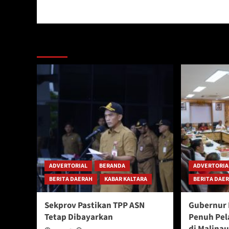
Berita Lainnya
ADVERTORIAL
BERANDA
ADVERTORIA
BERITA DAERAH
KABAR KALTARA
BERITA DAE
Sekprov Pastikan TPP ASN
Gubernur 
Tetap Dibayarkan
Penuh Pel