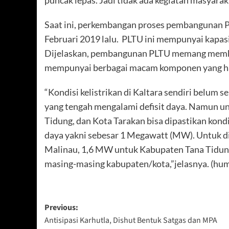
puncak lepas. Jadi tidak ada kegiatan masyarak
Saat ini, perkembangan proses pembangunan P
Februari 2019 lalu. PLTU ini mempunyai kapas
Dijelaskan, pembangunan PLTU memang memb
mempunyai berbagai macam komponen yang haru
“Kondisi kelistrikan di Kaltara sendiri belu
yang tengah mengalami defisit daya. Namun un
Tidung, dan Kota Tarakan bisa dipastikan kond
daya yakni sebesar 1 Megawatt (MW). Untuk 
Malinau, 1,6 MW untuk Kabupaten Tana Tidung
masing-masing kabupaten/kota,”jelasnya. (hu
Post
Previous:
Antisipasi Karhutla, Dishut Bentuk Satgas dan MPA
navigation