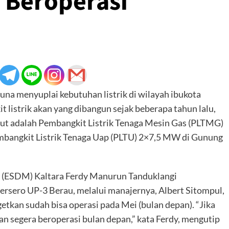
t Beroperasi
 menyuplai kebutuhan listrik di wilayah ibukota
t listrik akan yang dibangun sejak beberapa tahun lalu,
but adalah Pembangkit Listrik Tenaga Mesin Gas (PLTMG)
bangkit Listrik Tenaga Uap (PLTU) 2×7,5 MW di Gunung
l (ESDM) Kaltara Ferdy Manurun Tanduklangi
ersero UP-3 Berau, melalui manajernya, Albert Sitompul,
tkan sudah bisa operasi pada Mei (bulan depan). “Jika
n segera beroperasi bulan depan,” kata Ferdy, mengutip