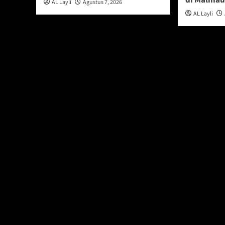
di Malina
AL Layli
Agustus 7, 2026
AL Layli