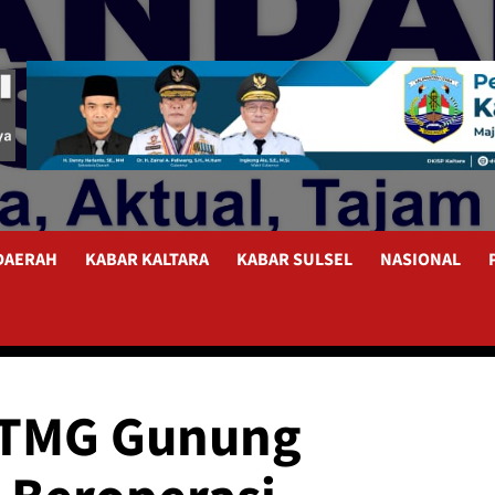
 DAERAH
KABAR KALTARA
KABAR SULSEL
NASIONAL
LTMG Gunung