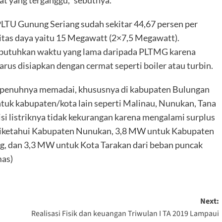
at yang terganggu,” sebutnya.
LTU Gunung Seriang sudah sekitar 44,67 persen per
itas daya yaitu 15 Megawatt (2×7,5 Megawatt).
utuhkan waktu yang lama daripada PLTMG karena
s disiapkan dengan cermat seperti boiler atau turbin.
m sepenuhnya memadai, khususnya di kabupaten Bulungan
tuk kabupaten/kota lain seperti Malinau, Nunukan, Tana
isi listriknya tidak kekurangan karena mengalami surplus
diketahui Kabupaten Nunukan, 3,8 MW untuk Kabupaten
, dan 3,3 MW untuk Kota Tarakan dari beban puncak
mas)
Next:
Realisasi Fisik dan keuangan Triwulan I TA 2019 Lampaui