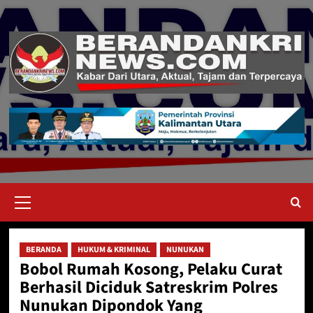
Skip
to
content
Primary
Menu
BERANDA
HUKUM & KRIMINAL
NUNUKAN
Bobol Rumah Kosong, Pelaku Curat
Berhasil Diciduk Satreskrim Polres
Nunukan Dipondok Yang