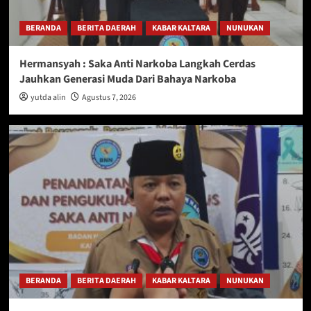
BERANDA
BERITA DAERAH
KABAR KALTARA
NUNUKAN
Hermansyah : Saka Anti Narkoba Langkah Cerdas
Jauhkan Generasi Muda Dari Bahaya Narkoba
yutda alin
Agustus 7, 2026
BERANDA
BERITA DAERAH
KABAR KALTARA
NUNUKAN