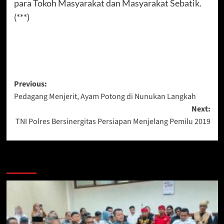
para Tokoh Masyarakat dan Masyarakat Sebatik.
(***)
Post
Previous:
Pedagang Menjerit, Ayam Potong di Nunukan Langkah
navigation
Next:
TNI Polres Bersinergitas Persiapan Menjelang Pemilu 2019
Berita Lainnya