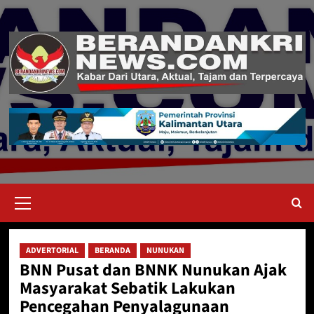
Skip
to
content
Primary
Menu
ADVERTORIAL
BERANDA
NUNUKAN
BNN Pusat dan BNNK Nunukan Ajak
Masyarakat Sebatik Lakukan
Pencegahan Penyalagunaan