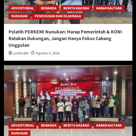
ADVERTORIAL
BERANDA
BERITA DAERAH
KABAR KALTARA
NUNUKAN
PENDIDIKAN DAN OLAHRAGA
Pelatih PERKEMI Nunukan: Harap Pemerintah & KONI
Ratakan Dukungan, Jangan Hanya Fokus Cabang
Unggulan
yutda alin
Agustus 5, 2026
ADVERTORIAL
BERANDA
BERITA DAERAH
KABAR KALTARA
NUNUKAN