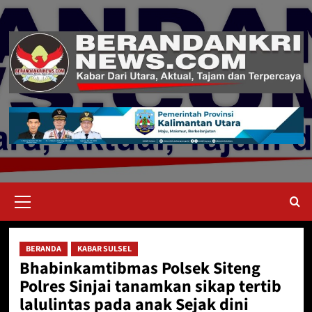
Skip
to
content
Primary
Menu
BERANDA
KABAR SULSEL
Bhabinkamtibmas Polsek Siteng
Polres Sinjai tanamkan sikap tertib
lalulintas pada anak Sejak dini