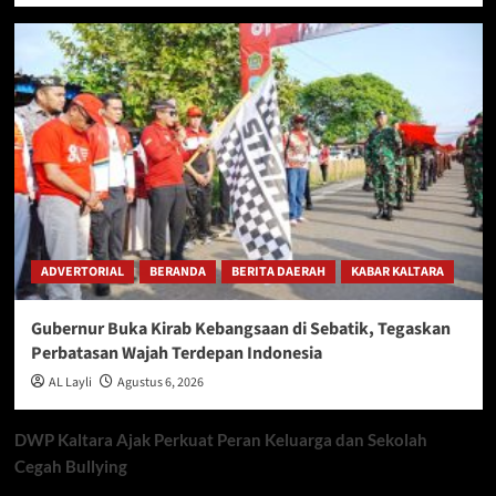
ADVERTORIAL
BERANDA
BERITA DAERAH
KABAR KALTARA
Gubernur Buka Kirab Kebangsaan di Sebatik, Tegaskan
Perbatasan Wajah Terdepan Indonesia
AL Layli
Agustus 6, 2026
DWP Kaltara Ajak Perkuat Peran Keluarga dan Sekolah
Cegah Bullying