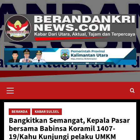
Skip
to
content
Primary
Menu
BERANDA
KABAR SULSEL
Bangkitkan Semangat, Kepala Pasar
bersama Babinsa Koramil 1407-
19/Kahu Kunjungi pelaku UMKM