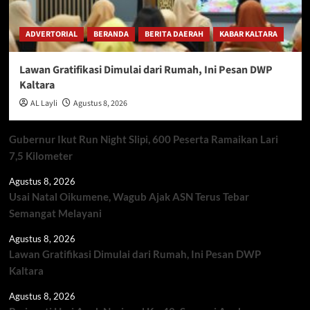
ADVERTORIAL
BERANDA
BERITA DAERAH
KABAR KALTARA
Lawan Gratifikasi Dimulai dari Rumah, Ini Pesan DWP
Kaltara
AL Layli
Agustus 8, 2026
Gubernur Ikut Run Night Slipi, 600 Peserta Ramaikan Lari
7,5 Kilometer
Agustus 8, 2026
Usai Natal Oikumene, Wagub Ajak ASN Terus Tebar
Semangat Melayani
Agustus 8, 2026
Lawan Gratifikasi Dimulai dari Rumah, Ini Pesan DWP
Kaltara
Agustus 8, 2026