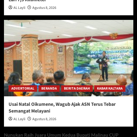
AL Layli
Agustus 8, 2026
ADVERTORIAL
BERANDA
BERITA DAERAH
KABAR KALTARA
Usai Natal Oikumene, Wagub Ajak ASN Terus Tebar
Semangat Melayani
AL Layli
Agustus 8, 2026
Nunukan Raih Juara Umum Kedua Bupati Malinau CUP