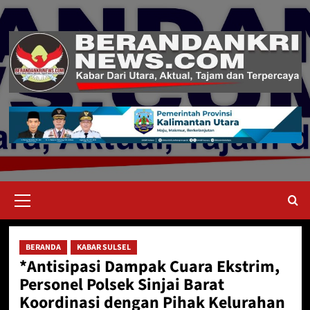
Skip
to
content
Primary
Menu
BERANDA
KABAR SULSEL
*Antisipasi Dampak Cuara Ekstrim,
Personel Polsek Sinjai Barat
Koordinasi dengan Pihak Kelurahan