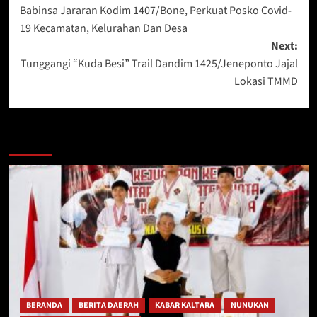
Babinsa Jararan Kodim 1407/Bone, Perkuat Posko Covid-
navigation
19 Kecamatan, Kelurahan Dan Desa
Next:
Tunggangi “Kuda Besi” Trail Dandim 1425/Jeneponto Jajal
Lokasi TMMD
Berita Lainnya
BERANDA
BERITA DAERAH
KABAR KALTARA
NUNUKAN