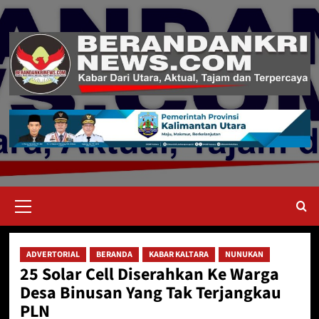
Skip
to
content
Primary
Menu
ADVERTORIAL
BERANDA
KABAR KALTARA
NUNUKAN
25 Solar Cell Diserahkan Ke Warga
Desa Binusan Yang Tak Terjangkau
PLN