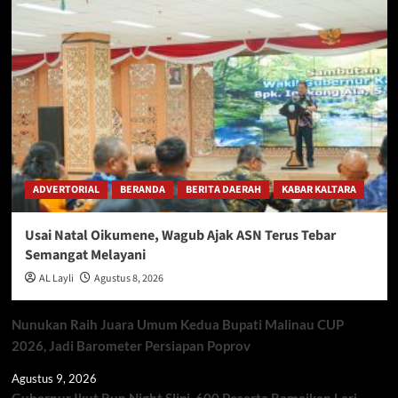
ADVERTORIAL
BERANDA
BERITA DAERAH
KABAR KALTARA
Usai Natal Oikumene, Wagub Ajak ASN Terus Tebar
Semangat Melayani
AL Layli
Agustus 8, 2026
Nunukan Raih Juara Umum Kedua Bupati Malinau CUP
2026, Jadi Barometer Persiapan Poprov
Agustus 9, 2026
Gubernur Ikut Run Night Slipi, 600 Peserta Ramaikan Lari