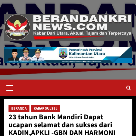
Skip
to
content
Primary
Menu
BERANDA
KABAR SULSEL
23 tahun Bank Mandiri Dapat
ucapan selamat dan sukses dari
KADIN,APKLI -GBN DAN HARMONI