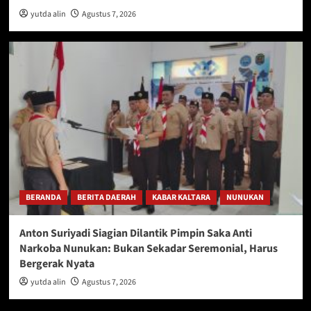
yutda alin
Agustus 7, 2026
BERANDA
BERITA DAERAH
KABAR KALTARA
NUNUKAN
Anton Suriyadi Siagian Dilantik Pimpin Saka Anti
Narkoba Nunukan: Bukan Sekadar Seremonial, Harus
Bergerak Nyata
yutda alin
Agustus 7, 2026