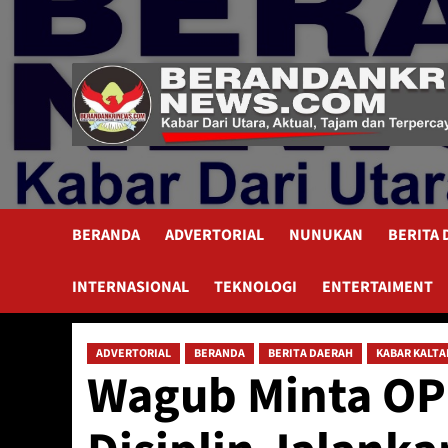
Skip
to
content
BERANDA
ADVERTORIAL
NUNUKAN
BERITA
INTERNASIONAL
TEKNOLOGI
ENTERTAIMENT
ADVERTORIAL
BERANDA
BERITA DAERAH
KABAR KALTA
Wagub Minta O