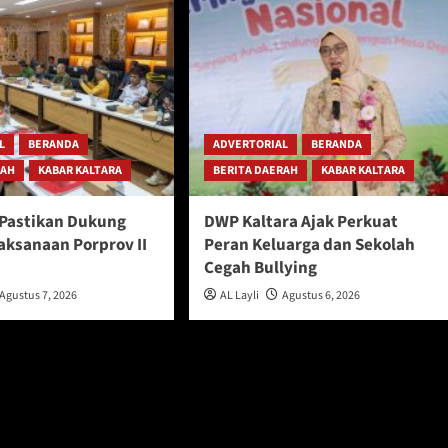
L
BERANDA
ADVERTORIAL
BERANDA
RAH
KABAR KALTARA
BERITA DAERAH
KABAR KALTARA
Pastikan Dukung
DWP Kaltara Ajak Perkuat
aksanaan Porprov II
Peran Keluarga dan Sekolah
u
Cegah Bullying
Agustus 7, 2026
AL Layli
Agustus 6, 2026