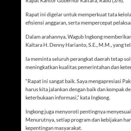
Rapat Kantor Gubernur Kaltara, Rabu (3/6).
Rapat ini digelar untuk memperkuat tata kelol
efisiensi anggaran, serta mempercepat pelak
Dalam arahannya, Wagub Ingkong memberikan a
Kaltara H. Denny Harianto, S.E., M.M., yang te
Ia meminta seluruh perangkat daerah tetap so
meningkatkan kualitas pemerintahan dan keter
“Rapat ini sangat baik. Saya mengapresiasi Pak
harus kita jalankan dengan baik dan kompak d
keterbukaan informasi,” kata Ingkong.
Ingkong juga menyoroti pentingnya menyesuai
Menurutnya, setiap program dan kebijakan har
kepentingan masyarakat.