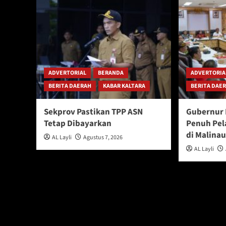
ADVERTORIAL
BERANDA
ADVERTORIA
BERITA DAERAH
KABAR KALTARA
BERITA DAE
Sekprov Pastikan TPP ASN
Gubernur 
Tetap Dibayarkan
Penuh Pel
di Malina
AL Layli
Agustus 7, 2026
AL Layli