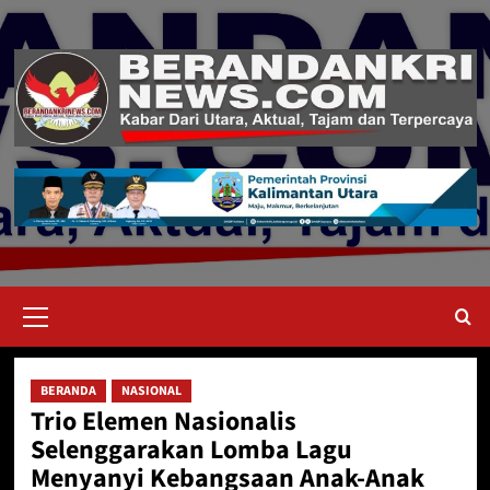
Skip
to
content
Primary
Menu
BERANDA
NASIONAL
Trio Elemen Nasionalis
Selenggarakan Lomba Lagu
Menyanyi Kebangsaan Anak-Anak