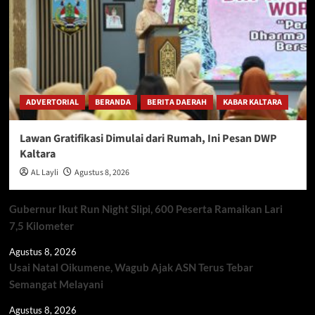
ADVERTORIAL
BERANDA
BERITA DAERAH
KABAR KALTARA
Lawan Gratifikasi Dimulai dari Rumah, Ini Pesan DWP
Kaltara
AL Layli
Agustus 8, 2026
Gubernur Ikut Run Night Slipi, 600 Peserta Ramaikan Lari
7,5 Kilometer
Agustus 8, 2026
Usai Natal Oikumene, Wagub Ajak ASN Terus Tebar
Semangat Melayani
Agustus 8, 2026